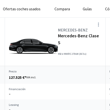
Ofertas coches usados
Compara
Guías
Có
MERCEDES-BENZ
Mercedes-Benz Clase
S
450 d 4MATIC 270kW (367cv)
Precio
127.525 €*
IVA incl.
Financiación
–
Leasing
–