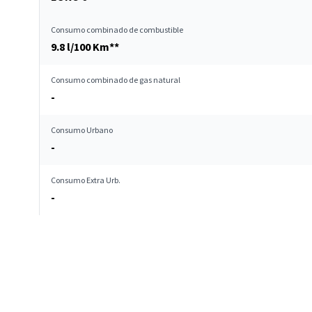
Consumo combinado de combustible
9.8 l/100 Km**
Consumo combinado de gas natural
-
Consumo Urbano
-
Consumo Extra Urb.
-