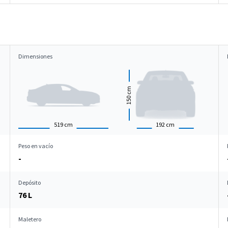
Dimensiones
cm
150
519
cm
192
cm
Peso en vacío
-
Depósito
76 L
Maletero