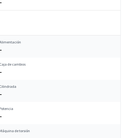
–
Alimentación
–
Caja de cambios
–
Cilindrada
–
Potencia
–
Máquina de torsión