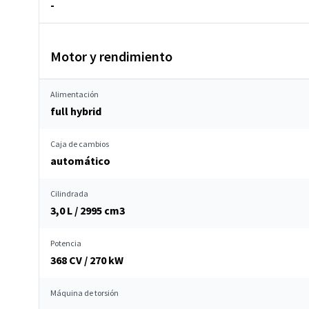
-
Motor y rendimiento
Alimentación
full hybrid
Caja de cambios
automático
Cilindrada
3,0 L / 2995 cm
3
Potencia
368 CV / 270 kW
Máquina de torsión