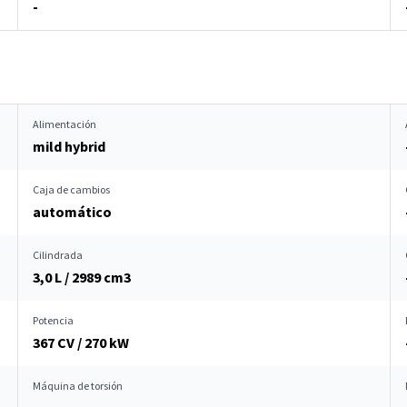
-
Alimentación
mild hybrid
Caja de cambios
automático
Cilindrada
3,0 L / 2989 cm
3
Potencia
367 CV / 270 kW
Máquina de torsión