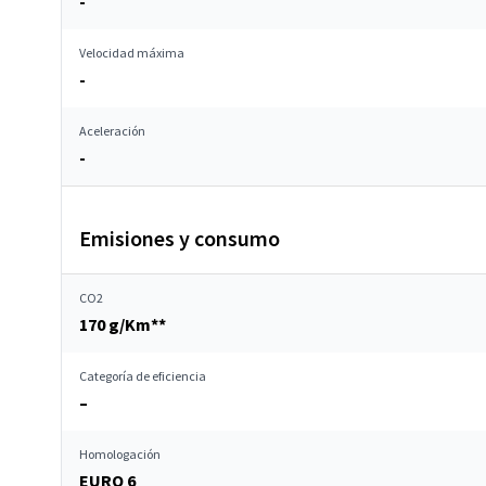
-
Velocidad máxima
-
Aceleración
-
Emisiones y consumo
CO2
170 g/Km**
Categoría de eficiencia
–
Homologación
EURO 6