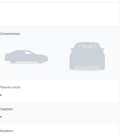
Dimensiones
Peso en vacío
–
Depósito
–
Maletero