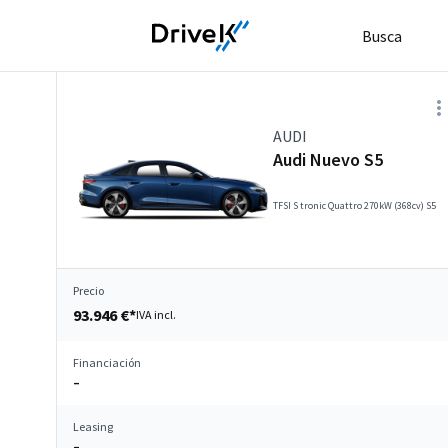
Busca
AUDI
Audi Nuevo S5
TFSI S tronic Quattro 270kW (368cv) S5
Precio
93.946 €*
IVA incl.
Financiación
–
Leasing
–