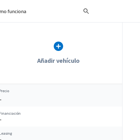
mo funciona
Añadir vehículo
Precio
–
Financiación
–
Leasing
–