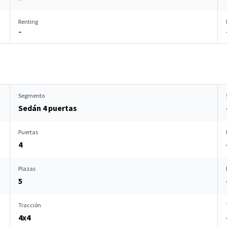
Renting
–
Segmento
Sedán 4 puertas
Puertas
4
Plazas
5
Tracción
4x4