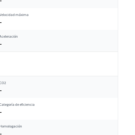
–
Velocidad máxima
–
Aceleración
–
CO2
–
Categoría de eficiencia
–
Homologación
–