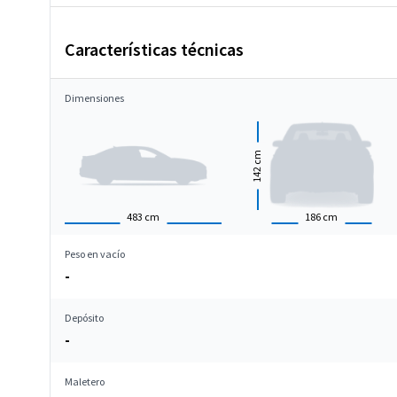
Características técnicas
Dimensiones
cm
142
483
cm
186
cm
Peso en vacío
-
Depósito
-
Maletero