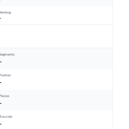
Renting
–
Segmento
–
Puertas
–
Plazas
–
Tracción
–