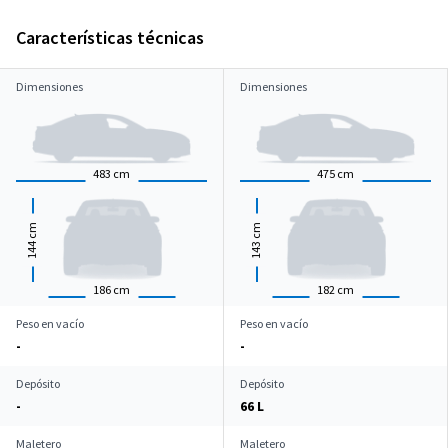
Características técnicas
Dimensiones
Dimensiones
483
cm
475
cm
cm
cm
144
143
186
cm
182
cm
Peso en vacío
Peso en vacío
-
-
Depósito
Depósito
-
66 L
Maletero
Maletero