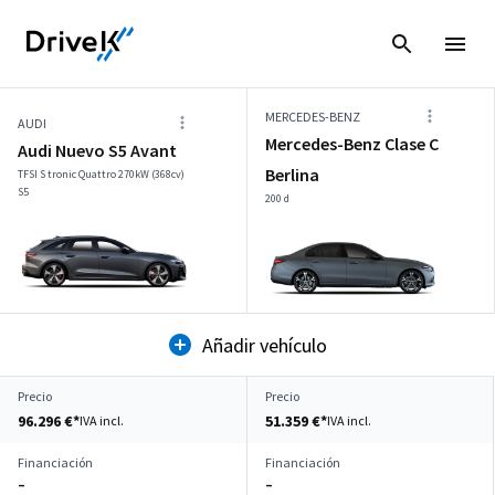
MERCEDES-BENZ
AUDI
Mercedes-Benz Clase C
Audi Nuevo S5 Avant
Berlina
TFSI S tronic Quattro 270kW (368cv)
S5
200 d
Añadir vehículo
Precio
Precio
96.296 €*
51.359 €*
IVA incl.
IVA incl.
Financiación
Financiación
–
–