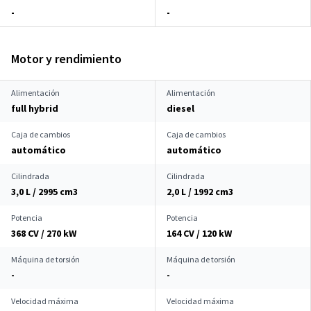
-
-
Motor y rendimiento
Alimentación
Alimentación
full hybrid
diesel
Caja de cambios
Caja de cambios
automático
automático
Cilindrada
Cilindrada
3,0 L / 2995 cm
3
2,0 L / 1992 cm
3
Potencia
Potencia
368 CV / 270 kW
164 CV / 120 kW
Máquina de torsión
Máquina de torsión
-
-
Velocidad máxima
Velocidad máxima