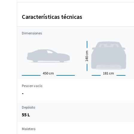
Características técnicas
Dimensiones
cm
140
450
cm
181
cm
Peso en vacío
-
Depósito
55 L
Maletero