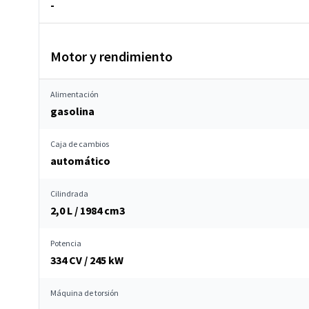
-
Motor y rendimiento
Alimentación
gasolina
Caja de cambios
automático
Cilindrada
2,0 L / 1984 cm
3
Potencia
334 CV / 245 kW
Máquina de torsión