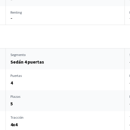
Renting
–
Segmento
Sedán 4 puertas
Puertas
4
Plazas
5
Tracción
4x4