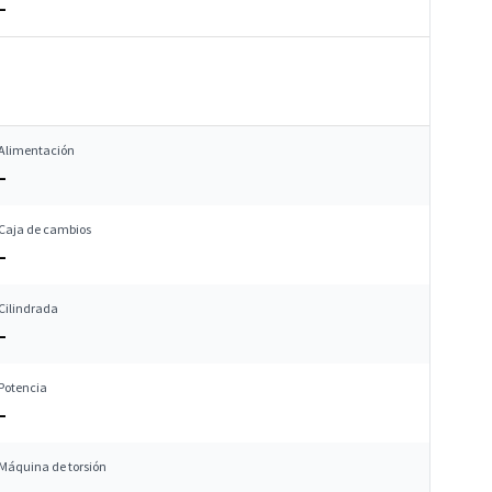
–
Alimentación
–
Caja de cambios
–
Cilindrada
–
Potencia
–
Máquina de torsión