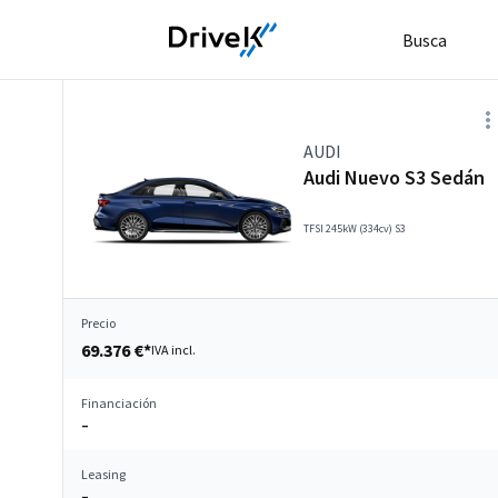
Busca
AUDI
Audi Nuevo S3 Sedán
TFSI 245kW (334cv) S3
Precio
69.376 €*
IVA incl.
Financiación
–
Leasing
–