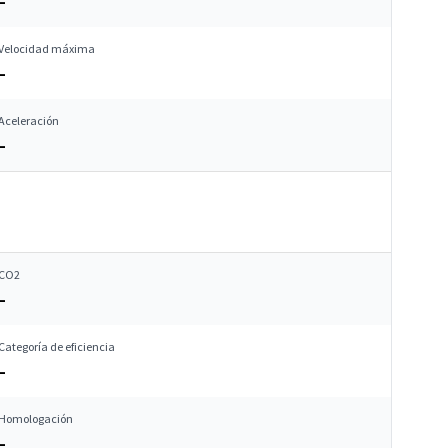
–
Velocidad máxima
–
Aceleración
–
CO2
–
Categoría de eficiencia
–
Homologación
–