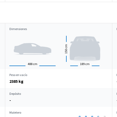
Dimensiones
cm
150
488
cm
189
cm
Peso en vacío
2385 kg
Depósito
-
Maletero