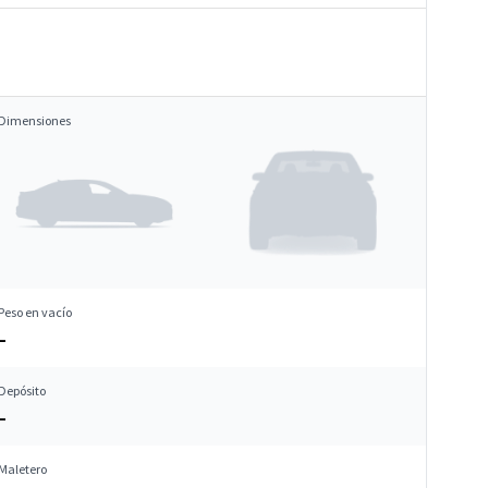
Dimensiones
Peso en vacío
–
Depósito
–
Maletero