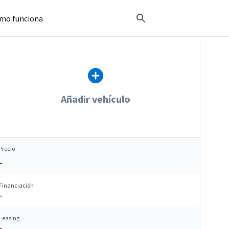
mo funciona
Añadir vehículo
Precio
–
Financiación
–
Leasing
–