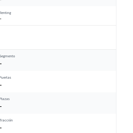
Renting
–
Segmento
–
Puertas
–
Plazas
–
Tracción
–