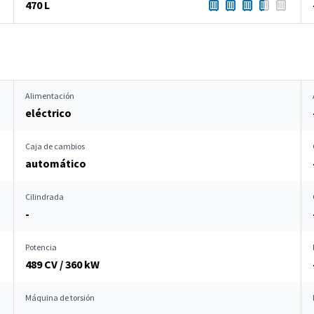
470 L
Alimentación
eléctrico
Caja de cambios
automático
Cilindrada
-
Potencia
489 CV / 360 kW
Máquina de torsión