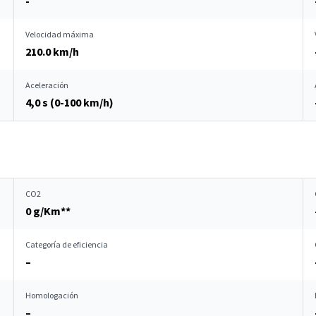
-
Velocidad máxima
210.0 km/h
Aceleración
4,0 s (0-100 km/h)
CO2
0 g/Km**
Categoría de eficiencia
–
Homologación
–