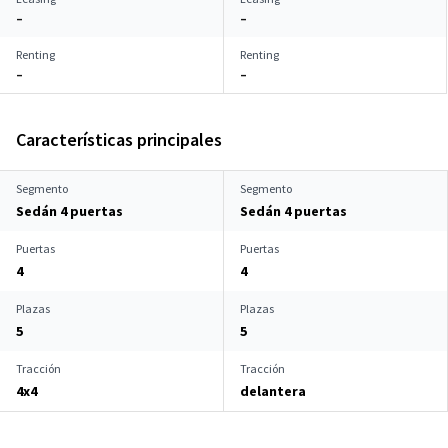
–
–
Renting
Renting
–
–
Características principales
Segmento
Segmento
Sedán 4 puertas
Sedán 4 puertas
Puertas
Puertas
4
4
Plazas
Plazas
5
5
Tracción
Tracción
4x4
delantera