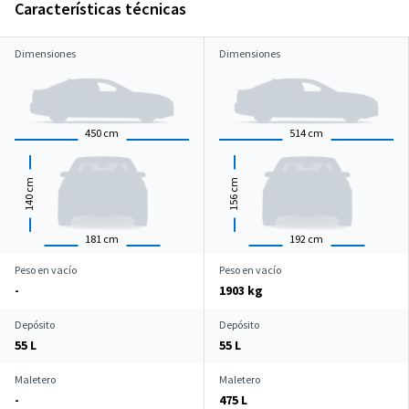
Características técnicas
Dimensiones
Dimensiones
450
cm
514
cm
cm
cm
140
156
181
cm
192
cm
Peso en vacío
Peso en vacío
-
1903 kg
Depósito
Depósito
55 L
55 L
Maletero
Maletero
-
475 L