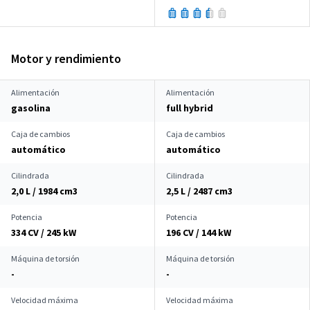
Motor y rendimiento
Alimentación
Alimentación
gasolina
full hybrid
Caja de cambios
Caja de cambios
automático
automático
Cilindrada
Cilindrada
2,0 L / 1984 cm
3
2,5 L / 2487 cm
3
Potencia
Potencia
334 CV / 245 kW
196 CV / 144 kW
Máquina de torsión
Máquina de torsión
-
-
Velocidad máxima
Velocidad máxima