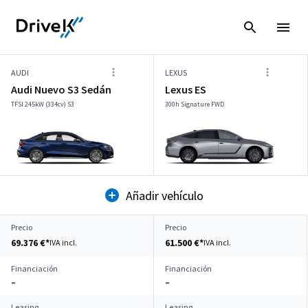
AUDI
LEXUS
Audi Nuevo S3 Sedán
Lexus ES
TFSI 245kW (334cv) S3
300h Signature FWD
Añadir vehículo
Precio
Precio
69.376 €*
61.500 €*
IVA incl.
IVA incl.
Financiación
Financiación
–
–
Leasing
Leasing