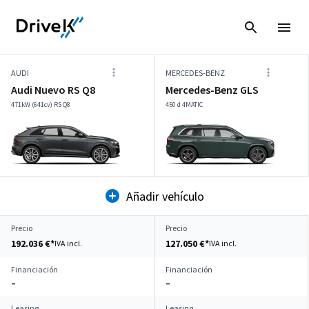
AUDI
MERCEDES-BENZ
Audi Nuevo RS Q8
Mercedes-Benz GLS
471kW (641cv) RS Q8
450 d 4MATIC
Añadir vehículo
Precio
Precio
192.036 €*
127.050 €*
IVA incl.
IVA incl.
Financiación
Financiación
–
–
Leasing
Leasing