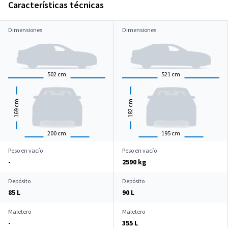
Características técnicas
Dimensiones
Dimensiones
502
cm
521
cm
cm
cm
169
182
200
cm
195
cm
Peso en vacío
Peso en vacío
-
2590 kg
Depósito
Depósito
85 L
90 L
Maletero
Maletero
-
355 L