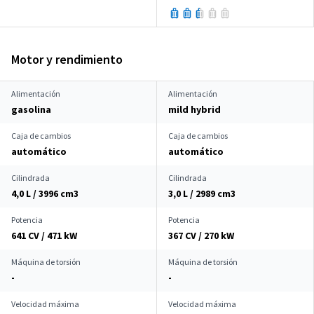
Motor y rendimiento
Alimentación
Alimentación
gasolina
mild hybrid
Caja de cambios
Caja de cambios
automático
automático
Cilindrada
Cilindrada
4,0 L / 3996 cm
3
3,0 L / 2989 cm
3
Potencia
Potencia
641 CV / 471 kW
367 CV / 270 kW
Máquina de torsión
Máquina de torsión
-
-
Velocidad máxima
Velocidad máxima