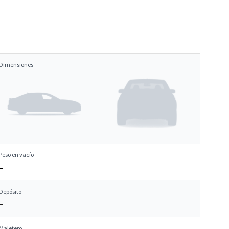
Dimensiones
Peso en vacío
–
Depósito
–
Maletero