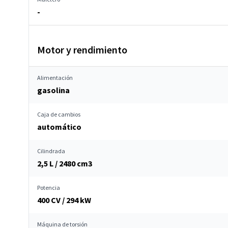
-
Motor y rendimiento
Alimentación
gasolina
Caja de cambios
automático
Cilindrada
2,5 L / 2480 cm
3
Potencia
400 CV / 294 kW
Máquina de torsión