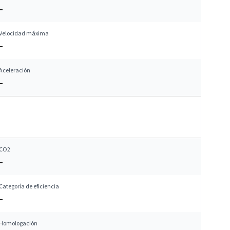
–
Velocidad máxima
–
Aceleración
–
CO2
–
Categoría de eficiencia
–
Homologación