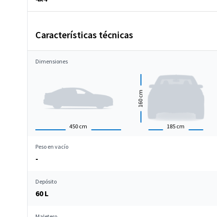
Características técnicas
Dimensiones
cm
160
450
cm
185
cm
Peso en vacío
-
Depósito
60 L
Maletero