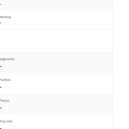
–
Renting
–
Segmento
–
Puertas
–
Plazas
–
Tracción
–