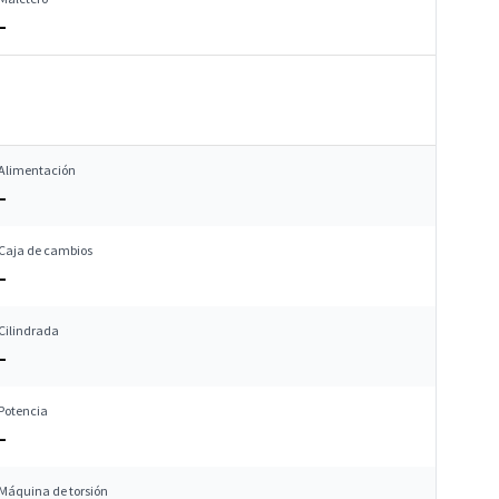
–
Alimentación
–
Caja de cambios
–
Cilindrada
–
Potencia
–
Máquina de torsión