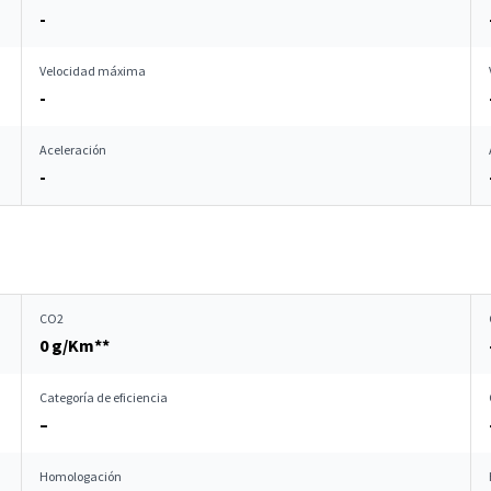
-
Velocidad máxima
-
Aceleración
-
CO2
0 g/Km**
Categoría de eficiencia
–
Homologación