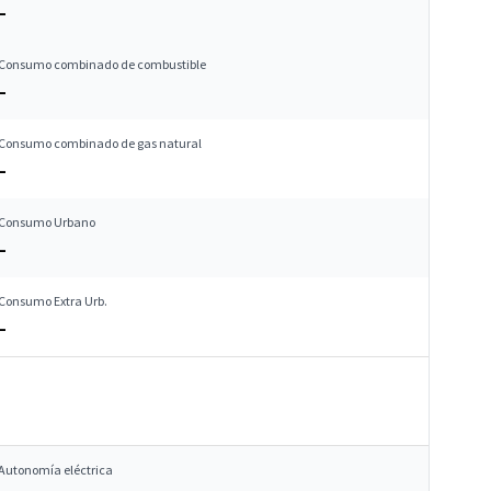
–
Consumo combinado de combustible
–
Consumo combinado de gas natural
–
Consumo Urbano
–
Consumo Extra Urb.
–
Autonomía eléctrica