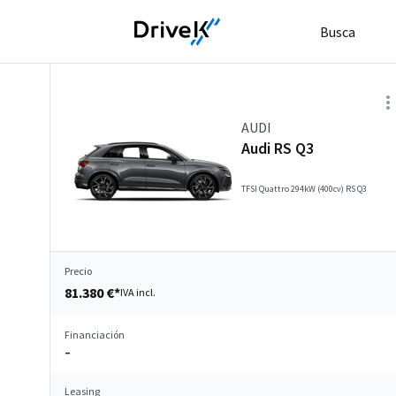
Busca
AUDI
Audi RS Q3
TFSI Quattro 294kW (400cv) RS Q3
Precio
81.380 €*
IVA incl.
Financiación
–
Leasing