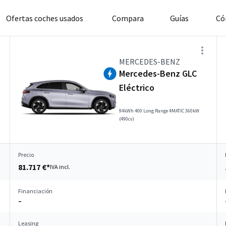
Ofertas coches usados
Compara
Guías
Có
MERCEDES-BENZ
Mercedes-Benz GLC
Eléctrico
94kWh 400 Long Range 4MATIC 360kW
(490cv)
Precio
81.717 €*
IVA incl.
Financiación
–
Leasing