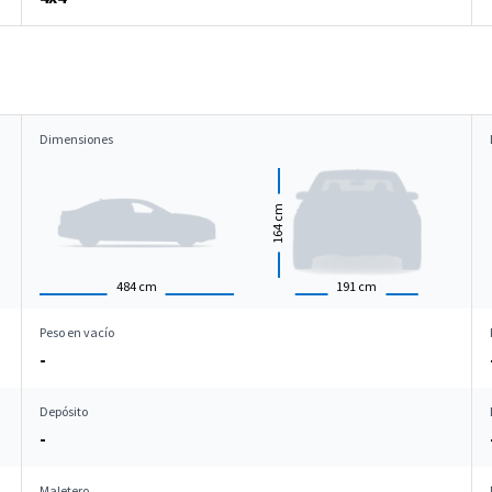
Dimensiones
cm
164
484
cm
191
cm
Peso en vacío
-
Depósito
-
Maletero