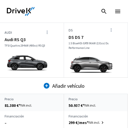
DS
AUDI
DS DS 7
Audi RS Q3
1.5 BlueHDi EAT8 96kW (131cv) Ds
TFSI Quattro 294kW (400cv) RS Q3
Performance Line
Añadir vehículo
Precio
Precio
81.380 €*
50.937 €*
IVA incl.
IVA incl.
Financiación
Financiación
299 €/mes*
IVA incl.
–