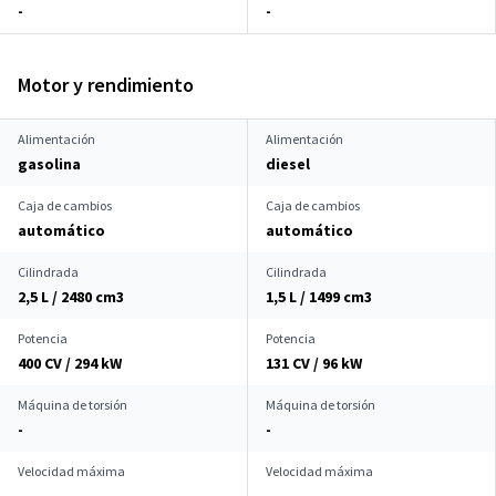
-
-
Motor y rendimiento
Alimentación
Alimentación
gasolina
diesel
Caja de cambios
Caja de cambios
automático
automático
Cilindrada
Cilindrada
2,5 L / 2480 cm
3
1,5 L / 1499 cm
3
Potencia
Potencia
400 CV / 294 kW
131 CV / 96 kW
Máquina de torsión
Máquina de torsión
-
-
Velocidad máxima
Velocidad máxima