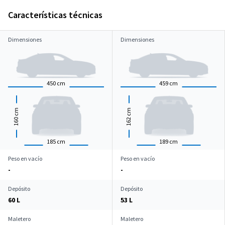
Características técnicas
Dimensiones
Dimensiones
450
cm
459
cm
cm
cm
160
162
185
cm
189
cm
Peso en vacío
Peso en vacío
-
-
Depósito
Depósito
60 L
53 L
Maletero
Maletero