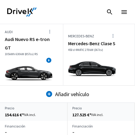
AUDI
MERCEDES-BENZ
Audi Nuevo RS e-tron
Mercedes-Benz Clase S
GT
450 d 4MATIC 270kW (367cv)
105kWh 630kW (857cv) RS
Añadir vehículo
Precio
Precio
154.616 €*
127.525 €*
IVA incl.
IVA incl.
Financiación
Financiación
–
–