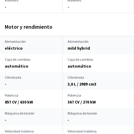
Maletero
Maletero
-
-
Motor y rendimiento
Alimentación
Alimentación
eléctrico
mild hybrid
Caja de cambios
Caja de cambios
automático
automático
Cilindrada
Cilindrada
-
3,0 L / 2989 cm
3
Potencia
Potencia
857 CV / 630 kW
367 CV / 270 kW
Máquina de torsión
Máquina de torsión
-
-
Velocidad máxima
Velocidad máxima