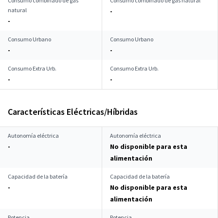
Consumo combinado de gas
Consumo combinado de gas natural
natural
-
-
Consumo Urbano
Consumo Urbano
-
-
Consumo Extra Urb.
Consumo Extra Urb.
-
-
Características Eléctricas/Híbridas
Autonomía eléctrica
Autonomía eléctrica
-
No disponible para esta
alimentación
Capacidad de la batería
Capacidad de la batería
-
No disponible para esta
alimentación
Potencia
Potencia