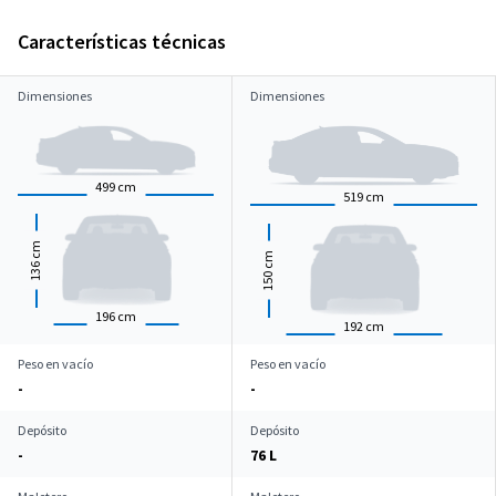
Características técnicas
Dimensiones
Dimensiones
499
cm
519
cm
cm
cm
136
150
196
cm
192
cm
Peso en vacío
Peso en vacío
-
-
Depósito
Depósito
-
76 L