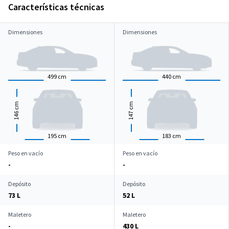
Características técnicas
Dimensiones
Dimensiones
499
cm
440
cm
cm
cm
146
147
195
cm
183
cm
Peso en vacío
Peso en vacío
-
-
Depósito
Depósito
73 L
52 L
Maletero
Maletero
-
430 L