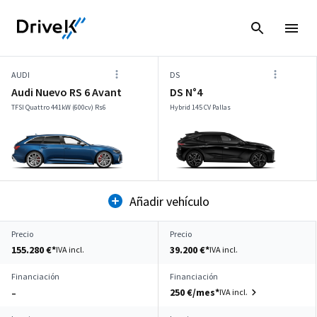
AUDI
DS
Audi Nuevo RS 6 Avant
DS N°4
TFSI Quattro 441kW (600cv) Rs6
Hybrid 145 CV Pallas
Añadir vehículo
Precio
Precio
155.280 €*
39.200 €*
IVA incl.
IVA incl.
Financiación
Financiación
250 €/mes*
IVA incl.
–