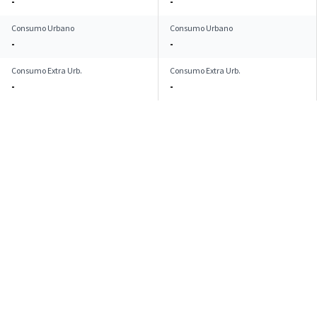
-
-
Consumo Urbano
Consumo Urbano
-
-
Consumo Extra Urb.
Consumo Extra Urb.
-
-