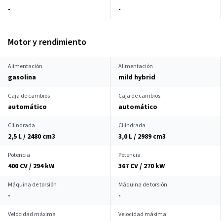
-
-
Motor y rendimiento
Alimentación
Alimentación
gasolina
mild hybrid
Caja de cambios
Caja de cambios
automático
automático
Cilindrada
Cilindrada
2,5 L / 2480 cm
3
3,0 L / 2989 cm
3
Potencia
Potencia
400 CV / 294 kW
367 CV / 270 kW
Máquina de torsión
Máquina de torsión
-
-
Velocidad máxima
Velocidad máxima