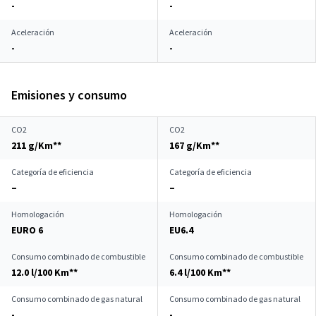
-
-
Aceleración
Aceleración
-
-
Emisiones y consumo
CO2
CO2
211 g/Km**
167 g/Km**
Categoría de eficiencia
Categoría de eficiencia
–
–
Homologación
Homologación
EURO 6
EU6.4
Consumo combinado de combustible
Consumo combinado de combustible
12.0 l/100 Km**
6.4 l/100 Km**
Consumo combinado de gas natural
Consumo combinado de gas natural
-
-