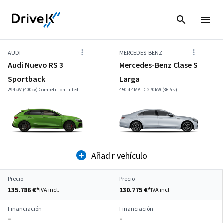
AUDI
MERCEDES-BENZ
Audi Nuevo RS 3
Mercedes-Benz Clase S
Sportback
Larga
294kW (400cv) Competition Liited
450 d 4MATIC 270kW (367cv)
Añadir vehículo
Precio
Precio
135.786 €*
130.775 €*
IVA incl.
IVA incl.
Financiación
Financiación
–
–