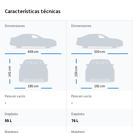
Características técnicas
Dimensiones
Dimensiones
438
cm
530
cm
cm
cm
141
150
185
cm
192
cm
Peso en vacío
Peso en vacío
-
-
Depósito
Depósito
55 L
76 L
Maletero
Maletero