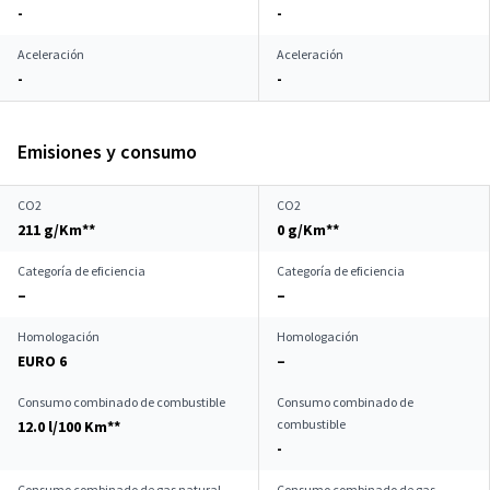
-
-
Aceleración
Aceleración
-
-
Emisiones y consumo
CO2
CO2
211 g/Km**
0 g/Km**
Categoría de eficiencia
Categoría de eficiencia
–
–
Homologación
Homologación
EURO 6
–
Consumo combinado de combustible
Consumo combinado de
combustible
12.0 l/100 Km**
-
Consumo combinado de gas natural
Consumo combinado de gas