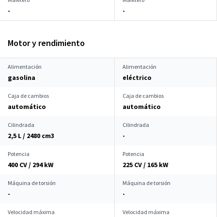
-
-
Motor y rendimiento
Alimentación
Alimentación
gasolina
eléctrico
Caja de cambios
Caja de cambios
automático
automático
Cilindrada
Cilindrada
2,5 L / 2480 cm
3
-
Potencia
Potencia
400 CV / 294 kW
225 CV / 165 kW
Máquina de torsión
Máquina de torsión
-
-
Velocidad máxima
Velocidad máxima