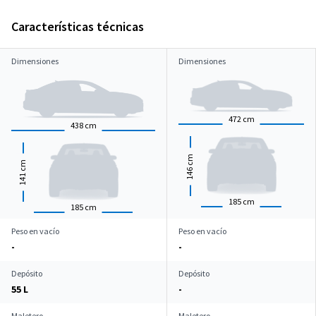
Características técnicas
Dimensiones
Dimensiones
472
cm
438
cm
cm
cm
146
141
185
cm
185
cm
Peso en vacío
Peso en vacío
-
-
Depósito
Depósito
55 L
-
Maletero
Maletero