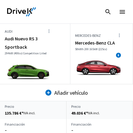
AUDI
MERCEDES-BENZ
Audi Nuevo RS 3
Mercedes-Benz CLA
Sportback
58kWh 200 165kW (225cv)
294kW (400cv) Competition Liited
Añadir vehículo
Precio
Precio
135.786 €*
49.036 €*
IVA incl.
IVA incl.
Financiación
Financiación
–
–