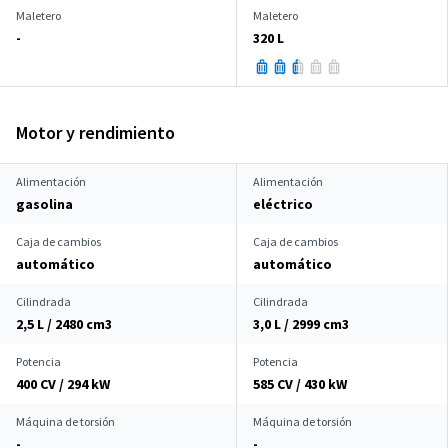
Maletero
Maletero
-
320 L
Motor y rendimiento
Alimentación
Alimentación
gasolina
eléctrico
Caja de cambios
Caja de cambios
automático
automático
Cilindrada
Cilindrada
2,5 L / 2480 cm
3
3,0 L / 2999 cm
3
Potencia
Potencia
400 CV / 294 kW
585 CV / 430 kW
Máquina de torsión
Máquina de torsión
-
-