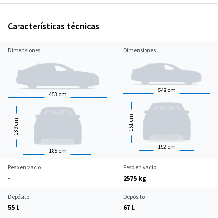
Características técnicas
Dimensiones
Dimensiones
548
cm
453
cm
cm
cm
151
139
192
cm
185
cm
Peso en vacío
Peso en vacío
-
2575 kg
Depósito
Depósito
55 L
67 L