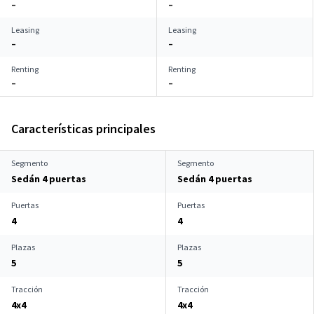
–
–
Leasing
Leasing
–
–
Renting
Renting
–
–
Características principales
Segmento
Segmento
Sedán 4 puertas
Sedán 4 puertas
Puertas
Puertas
4
4
Plazas
Plazas
5
5
Tracción
Tracción
4x4
4x4