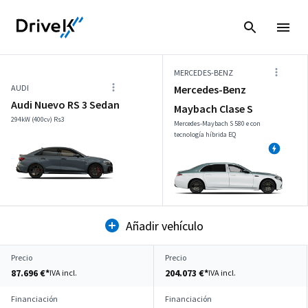
MERCEDES-BENZ
AUDI
Mercedes-Benz
Audi Nuevo RS 3 Sedan
Maybach Clase S
294kW (400cv) Rs3
Mercedes-Maybach S 580 e con
tecnología híbrida EQ
Añadir vehículo
Precio
Precio
87.696 €*
204.073 €*
IVA incl.
IVA incl.
Financiación
Financiación