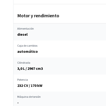
Motor y rendimiento
Alimentación
diesel
Caja de cambios
automático
Cilindrada
3,0 L / 2967 cm
3
Potencia
232 CV / 170 kW
Máquina de torsión
-