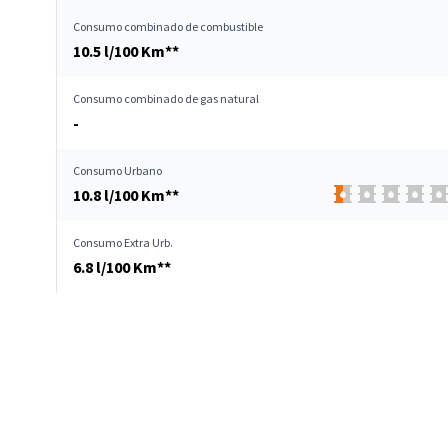
Consumo combinado de combustible
10.5 l/100 Km**
Consumo combinado de gas natural
-
Consumo Urbano
10.8 l/100 Km**
Consumo Extra Urb.
6.8 l/100 Km**