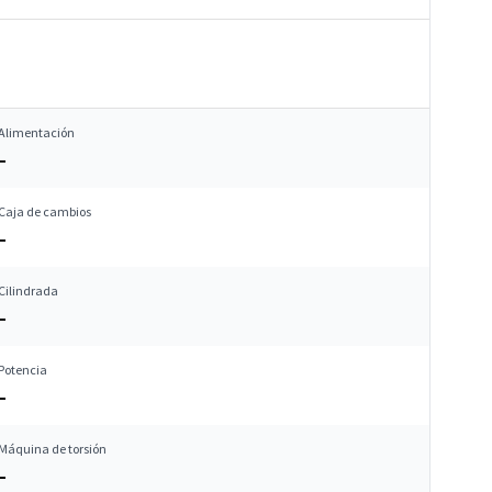
Alimentación
–
Caja de cambios
–
Cilindrada
–
Potencia
–
Máquina de torsión
–