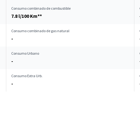
Consumo combinado de combustible
7.8 l/100 Km**
Consumo combinado de gas natural
-
Consumo Urbano
-
Consumo Extra Urb.
-