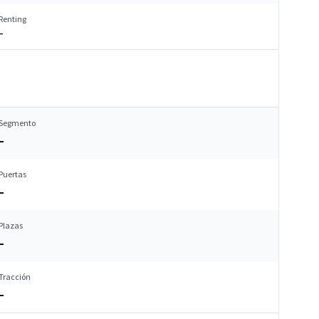
Renting
–
Segmento
–
Puertas
–
Plazas
–
Tracción
–