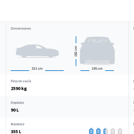
Dimensiones
cm
182
521
cm
195
cm
Peso en vacío
2590 kg
Depósito
90 L
Maletero
355 L