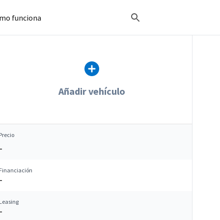
mo funciona
Añadir vehículo
Precio
–
Financiación
–
Leasing
–