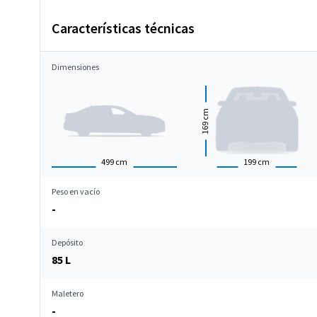
Características técnicas
Dimensiones
cm
169
499
cm
199
cm
Peso en vacío
-
Depósito
85 L
Maletero
-