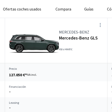
Ofertas coches usados
Compara
Guías
Có
MERCEDES-BENZ
Mercedes-Benz GLS
450 d 4MATIC
Precio
127.050 €*
IVA incl.
Financiación
–
Leasing
–