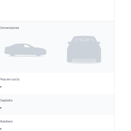
Dimensiones
Peso en vacío
–
Depósito
–
Maletero
–