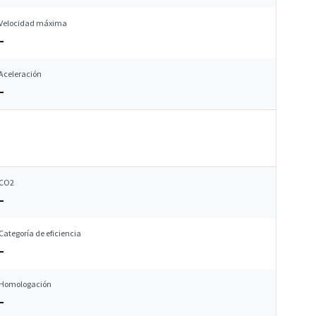
Velocidad máxima
–
Aceleración
–
CO2
–
Categoría de eficiencia
–
Homologación
–