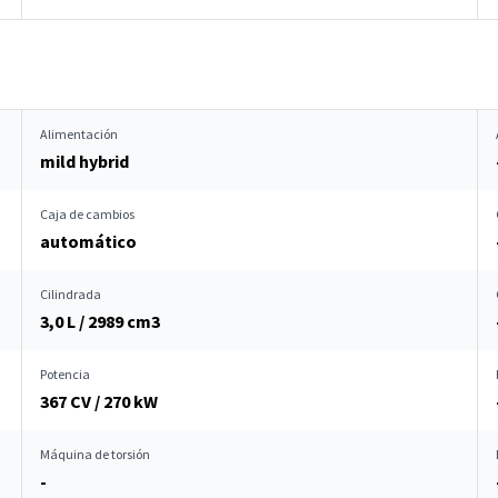
Alimentación
mild hybrid
Caja de cambios
automático
Cilindrada
3,0 L / 2989 cm
3
Potencia
367 CV / 270 kW
Máquina de torsión
-