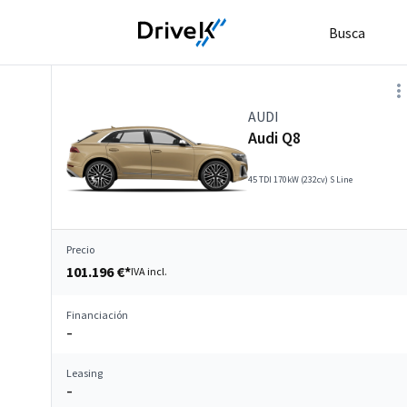
Busca
AUDI
Audi Q8
45 TDI 170kW (232cv) S Line
Precio
101.196 €*
IVA incl.
Financiación
–
Leasing
–