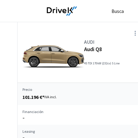
Busca
AUDI
Audi Q8
45 TDI 170kW (232cv) S Line
Precio
101.196 €*
IVA incl.
Financiación
–
Leasing
–