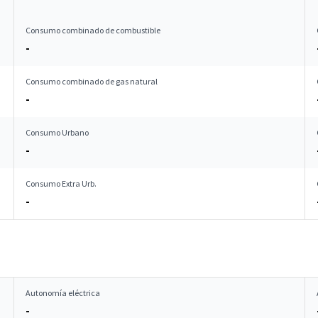
Consumo combinado de combustible
-
Consumo combinado de gas natural
-
Consumo Urbano
-
Consumo Extra Urb.
-
Autonomía eléctrica
-