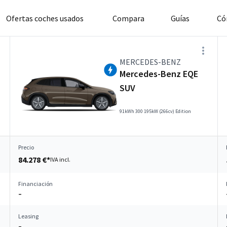
Ofertas coches usados
Compara
Guías
Có
MERCEDES-BENZ
Mercedes-Benz EQE
SUV
91kWh 300 195kW (266cv) Edition
Precio
84.278 €*
IVA incl.
Financiación
–
Leasing
–