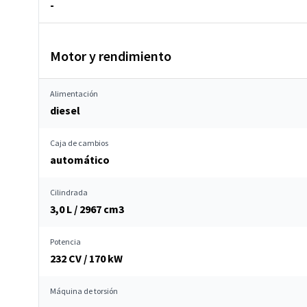
-
Motor y rendimiento
Alimentación
diesel
Caja de cambios
automático
Cilindrada
3,0 L / 2967 cm
3
Potencia
232 CV / 170 kW
Máquina de torsión