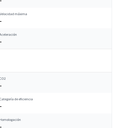
–
Velocidad máxima
–
Aceleración
–
CO2
–
Categoría de eficiencia
–
Homologación
–