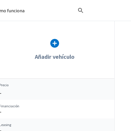
mo funciona
Añadir vehículo
Precio
–
Financiación
–
Leasing
–