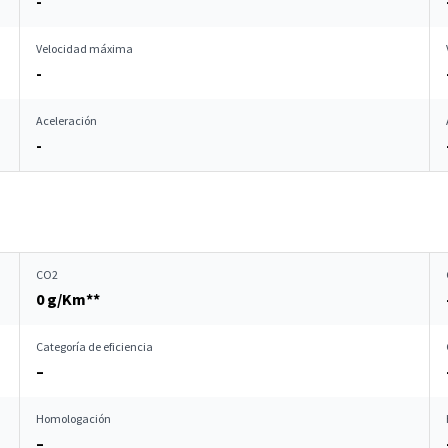
-
Velocidad máxima
-
Aceleración
-
CO2
0 g/Km**
Categoría de eficiencia
–
Homologación
–