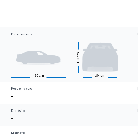
Dimensiones
cm
168
486
cm
194
cm
Peso en vacío
-
Depósito
-
Maletero