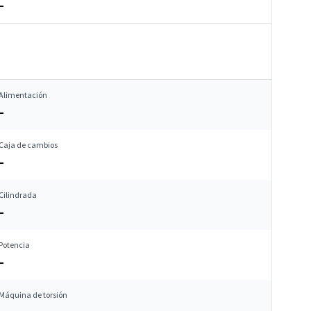
–
Alimentación
–
Caja de cambios
–
Cilindrada
–
Potencia
–
Máquina de torsión