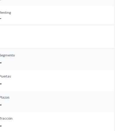
Renting
–
Segmento
–
Puertas
–
Plazas
–
Tracción
–