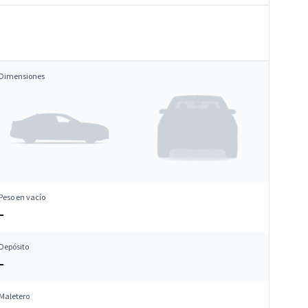
Dimensiones
Peso en vacío
–
Depósito
–
Maletero