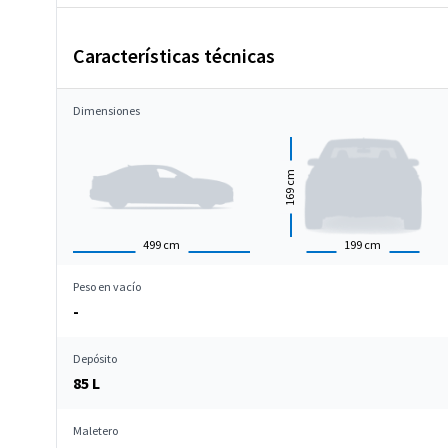
Características técnicas
Dimensiones
cm
169
499
cm
199
cm
Peso en vacío
-
Depósito
85 L
Maletero