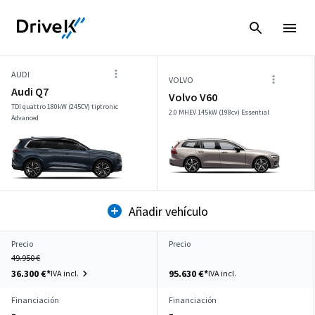
AUDI
VOLVO
Audi Q7
Volvo V60
TDI quattro 180kW (245CV) tiptronic
2.0 MHEV 145kW (198cv) Essential
Advanced
Añadir vehículo
Precio
Precio
49.950 €
36.300 €*
95.630 €*
IVA incl.
IVA incl.
Financiación
Financiación
–
–