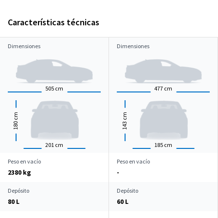
Características técnicas
Dimensiones
Dimensiones
505
cm
477
cm
cm
cm
180
143
201
cm
185
cm
Peso en vacío
Peso en vacío
2380 kg
-
Depósito
Depósito
80 L
60 L