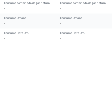
Consumo combinado de gas natural
Consumo combinado de gas natural
-
-
Consumo Urbano
Consumo Urbano
-
-
Consumo Extra Urb.
Consumo Extra Urb.
-
-