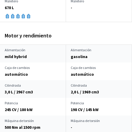
Maletero
Maletero
670 L
-
Motor y rendimiento
Alimentación
Alimentación
mild hybrid
gasolina
Caja de cambios
Caja de cambios
automático
automático
Cilindrada
Cilindrada
3,0 L / 2967 cm
3
2,0 L / 1969 cm
3
Potencia
Potencia
245 CV / 180 kW
198 CV / 145 kW
Máquina de torsión
Máquina de torsión
500 Nm al 1500 rpm
-