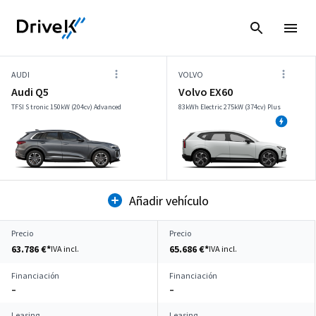
AUDI
VOLVO
Audi Q5
Volvo EX60
TFSI S tronic 150kW (204cv) Advanced
83kWh Electric 275kW (374cv) Plus
Añadir vehículo
Precio
Precio
63.786 €*
65.686 €*
IVA incl.
IVA incl.
Financiación
Financiación
–
–
Leasing
Leasing