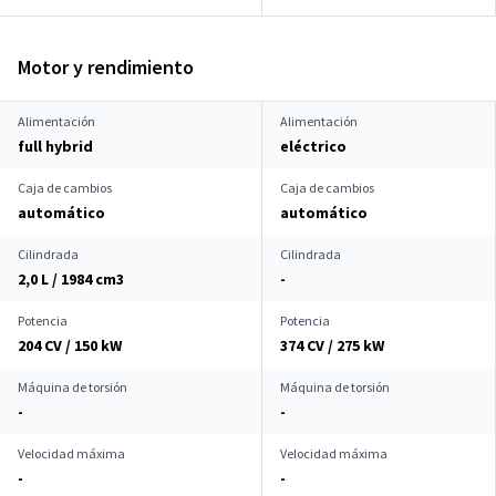
Motor y rendimiento
Alimentación
Alimentación
full hybrid
eléctrico
Caja de cambios
Caja de cambios
automático
automático
Cilindrada
Cilindrada
2,0 L / 1984 cm
3
-
Potencia
Potencia
204 CV / 150 kW
374 CV / 275 kW
Máquina de torsión
Máquina de torsión
-
-
Velocidad máxima
Velocidad máxima
-
-