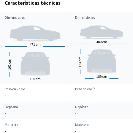
Características técnicas
Dimensiones
Dimensiones
480
cm
471
cm
cm
cm
163
162
189
cm
190
cm
Peso en vacío
Peso en vacío
-
-
Depósito
Depósito
-
-
Maletero
Maletero
-
-