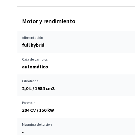
Motor y rendimiento
Alimentación
full hybrid
Caja de cambios
automático
Cilindrada
2,0 L / 1984 cm
3
Potencia
204 CV / 150 kW
Máquina de torsión
-