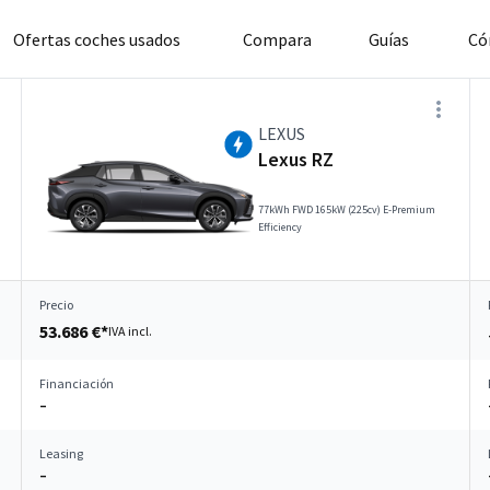
Ofertas coches usados
Compara
Guías
Có
LEXUS
Lexus RZ
77kWh FWD 165kW (225cv) E-Premium
Efficiency
Precio
53.686 €*
IVA incl.
Financiación
–
Leasing
–