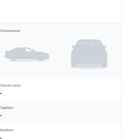
Dimensiones
Peso en vacío
–
Depósito
–
Maletero
–