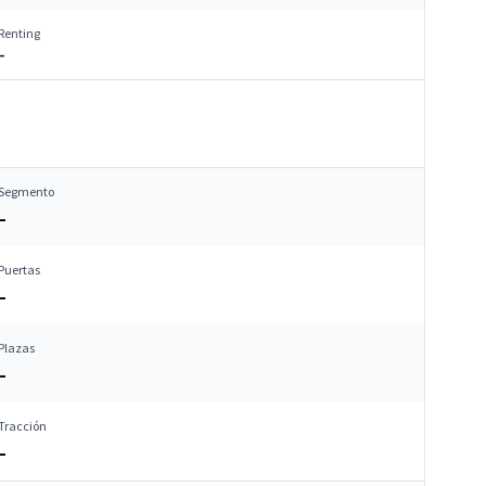
Renting
–
Segmento
–
Puertas
–
Plazas
–
Tracción
–