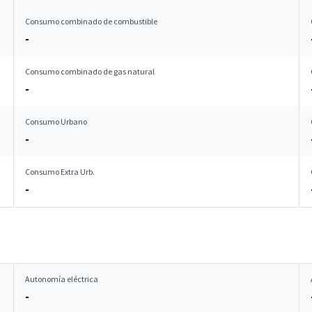
Consumo combinado de combustible
-
Consumo combinado de gas natural
-
Consumo Urbano
-
Consumo Extra Urb.
-
Autonomía eléctrica
-