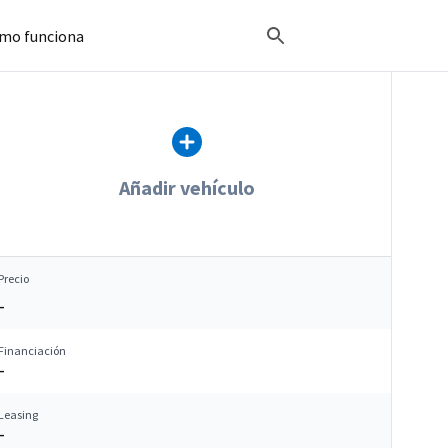
mo funciona
Añadir vehículo
Precio
–
Financiación
–
Leasing
–