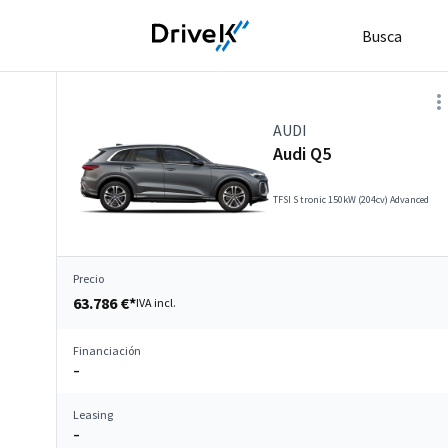
Busca
AUDI
Audi Q5
TFSI S tronic 150kW (204cv) Advanced
Precio
63.786 €*
IVA incl.
Financiación
–
Leasing
–