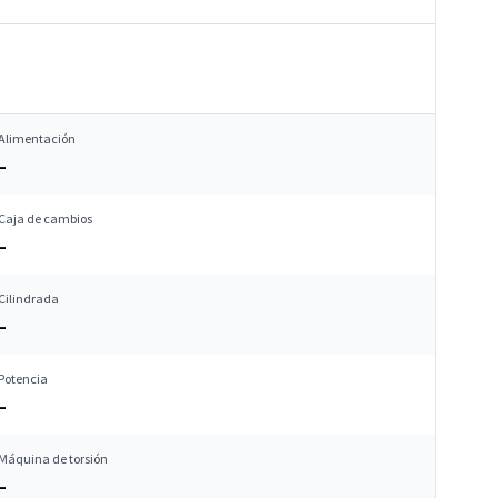
Alimentación
–
Caja de cambios
–
Cilindrada
–
Potencia
–
Máquina de torsión
–