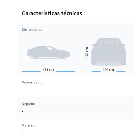
Características técnicas
Dimensiones
cm
162
471
cm
190
cm
Peso en vacío
-
Depósito
-
Maletero
-