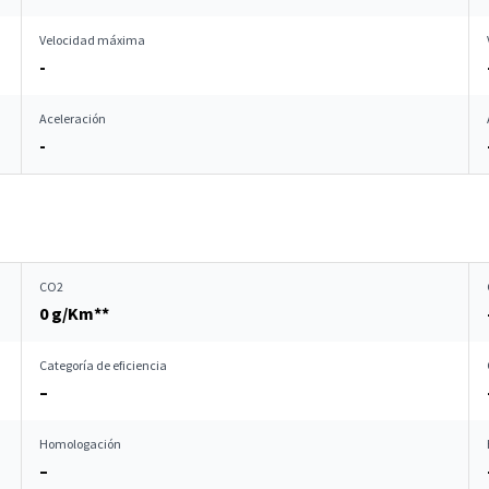
Velocidad máxima
-
Aceleración
-
CO2
0 g/Km**
Categoría de eficiencia
–
Homologación
–