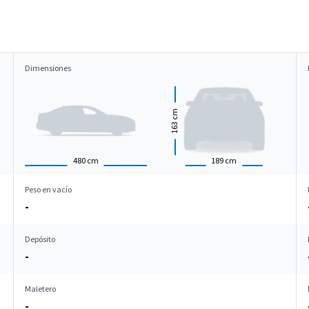
Dimensiones
cm
163
480
cm
189
cm
Peso en vacío
-
Depósito
-
Maletero
-