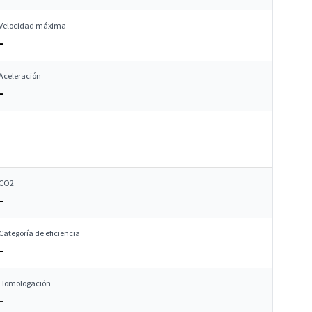
Velocidad máxima
–
Aceleración
–
CO2
–
Categoría de eficiencia
–
Homologación
–