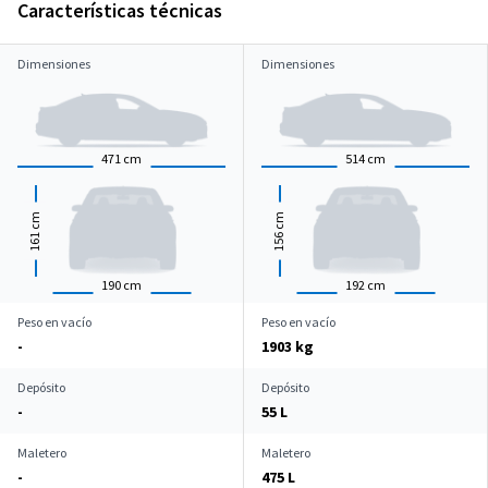
Características técnicas
Dimensiones
Dimensiones
471
cm
514
cm
cm
cm
161
156
190
cm
192
cm
Peso en vacío
Peso en vacío
-
1903 kg
Depósito
Depósito
-
55 L
Maletero
Maletero
-
475 L