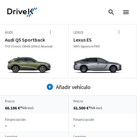
AUDI
LEXUS
Audi Q5 Sportback
Lexus ES
TFSI S tronic 150kW (204cv) Advanced
300h Signature FWD
Añadir vehículo
Precio
Precio
66.106 €*
61.500 €*
IVA incl.
IVA incl.
Financiación
Financiación
–
–
Leasing
Leasing