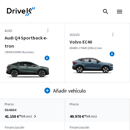
AUDI
VOLVO
Audi Q4 Sportback e-
Volvo EC40
tron
69kWh 175kW (238cv) Core
150kW 63kWh Business
Añadir vehículo
Precio
Precio
50.450 €
41.150 €*
49.970 €*
IVA incl.
IVA incl.
Financiación
Financiación