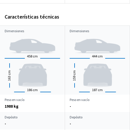
Características técnicas
Dimensiones
Dimensiones
458
cm
444
cm
cm
cm
163
159
186
cm
187
cm
Peso en vacío
Peso en vacío
1988 kg
-
Depósito
Depósito
-
-