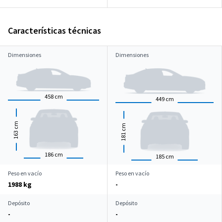
Características técnicas
Dimensiones
Dimensiones
458
cm
449
cm
cm
cm
163
181
186
cm
185
cm
Peso en vacío
Peso en vacío
1988 kg
-
Depósito
Depósito
-
-