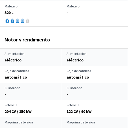
Maletero
Maletero
520 L
-
Motor y rendimiento
Alimentación
Alimentación
eléctrico
eléctrico
Caja de cambios
Caja de cambios
automático
automático
Cilindrada
Cilindrada
-
-
Potencia
Potencia
204 CV / 150 kW
122 CV / 90 kW
Máquina de torsión
Máquina de torsión