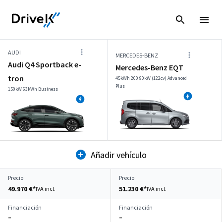
AUDI
MERCEDES-BENZ
Audi Q4 Sportback e-
Mercedes-Benz EQT
tron
45kWh 200 90kW (122cv) Advanced
Plus
150kW 63kWh Business
Añadir vehículo
Precio
Precio
49.970 €*
51.230 €*
IVA incl.
IVA incl.
Financiación
Financiación
–
–