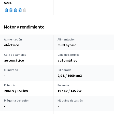
520 L
-
Motor y rendimiento
Alimentación
Alimentación
eléctrico
mild hybrid
Caja de cambios
Caja de cambios
automático
automático
Cilindrada
Cilindrada
-
2,0 L / 1969 cm
3
Potencia
Potencia
204 CV / 150 kW
197 CV / 145 kW
Máquina de torsión
Máquina de torsión
-
-