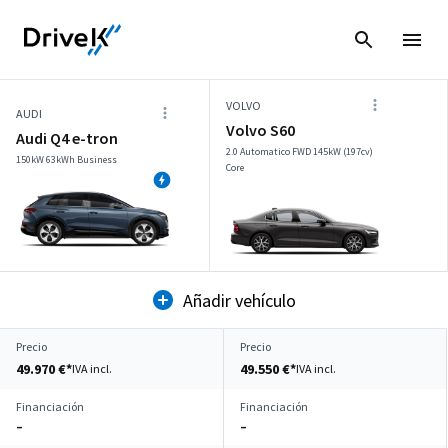
VOLVO
AUDI
Volvo S60
Audi Q4 e-tron
2.0 Automatico FWD 145kW (197cv)
150kW 63kWh Business
Core
Añadir vehículo
Precio
Precio
49.970 €*
49.550 €*
IVA incl.
IVA incl.
Financiación
Financiación
–
–