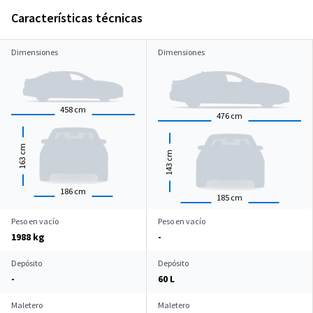
Características técnicas
Dimensiones
Dimensiones
458
cm
476
cm
cm
cm
163
143
186
cm
185
cm
Peso en vacío
Peso en vacío
1988 kg
-
Depósito
Depósito
-
60 L
Maletero
Maletero