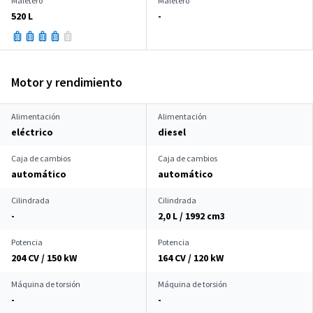
Maletero
Maletero
520 L
-
Motor y rendimiento
Alimentación
Alimentación
eléctrico
diesel
Caja de cambios
Caja de cambios
automático
automático
Cilindrada
Cilindrada
-
2,0 L / 1992 cm
3
Potencia
Potencia
204 CV / 150 kW
164 CV / 120 kW
Máquina de torsión
Máquina de torsión
-
-