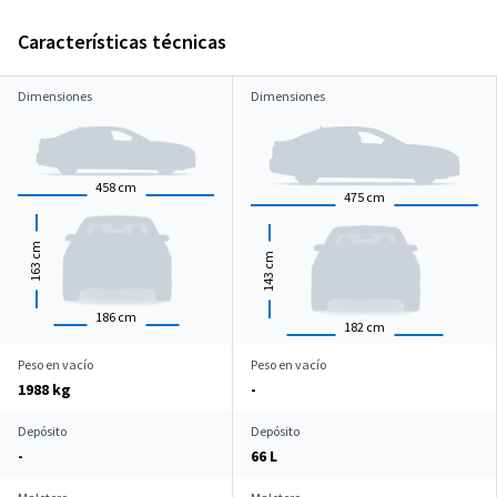
Características técnicas
Dimensiones
Dimensiones
458
cm
475
cm
cm
cm
163
143
186
cm
182
cm
Peso en vacío
Peso en vacío
1988 kg
-
Depósito
Depósito
-
66 L