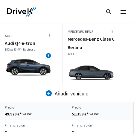
MERCEDES-BENZ
AUDI
Mercedes-Benz Clase C
Audi Q4 e-tron
Berlina
150kW 63kWh Business
200 d
Añadir vehículo
Precio
Precio
49.970 €*
51.359 €*
IVA incl.
IVA incl.
Financiación
Financiación
–
–