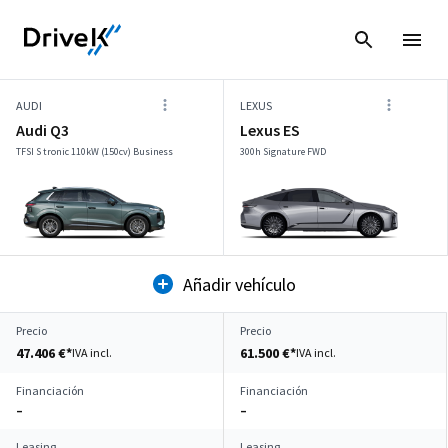
AUDI
LEXUS
Audi Q3
Lexus ES
TFSI S tronic 110kW (150cv) Business
300h Signature FWD
Añadir vehículo
Precio
Precio
47.406 €*
61.500 €*
IVA incl.
IVA incl.
Financiación
Financiación
–
–
Leasing
Leasing