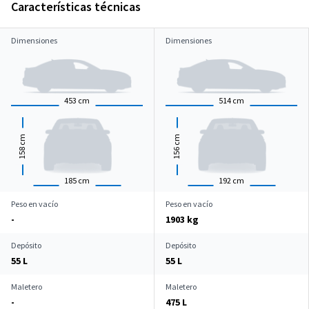
Características técnicas
Dimensiones
Dimensiones
453
cm
514
cm
cm
cm
158
156
185
cm
192
cm
Peso en vacío
Peso en vacío
-
1903 kg
Depósito
Depósito
55 L
55 L
Maletero
Maletero
-
475 L