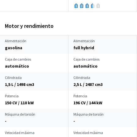
Motor y rendimiento
Alimentación
Alimentación
gasolina
full hybrid
Caja de cambios
Caja de cambios
automático
automático
Cilindrada
Cilindrada
1,5 L / 1498 cm
3
2,5 L / 2487 cm
3
Potencia
Potencia
150 CV / 110 kW
196 CV / 144 kW
Máquina de torsión
Máquina de torsión
-
-
Velocidad máxima
Velocidad máxima