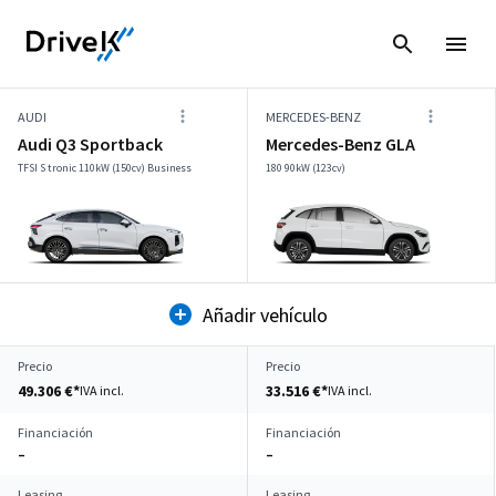
AUDI
MERCEDES-BENZ
Audi Q3 Sportback
Mercedes-Benz GLA
TFSI S tronic 110kW (150cv) Business
180 90kW (123cv)
Añadir vehículo
Precio
Precio
49.306 €*
33.516 €*
IVA incl.
IVA incl.
Financiación
Financiación
–
–
Leasing
Leasing