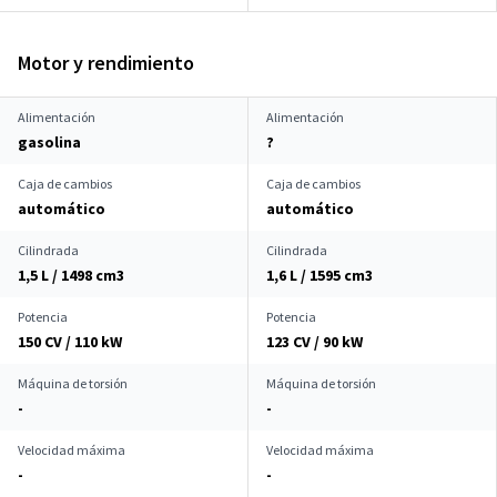
Motor y rendimiento
Alimentación
Alimentación
gasolina
?
Caja de cambios
Caja de cambios
automático
automático
Cilindrada
Cilindrada
1,5 L / 1498 cm
3
1,6 L / 1595 cm
3
Potencia
Potencia
150 CV / 110 kW
123 CV / 90 kW
Máquina de torsión
Máquina de torsión
-
-
Velocidad máxima
Velocidad máxima
-
-