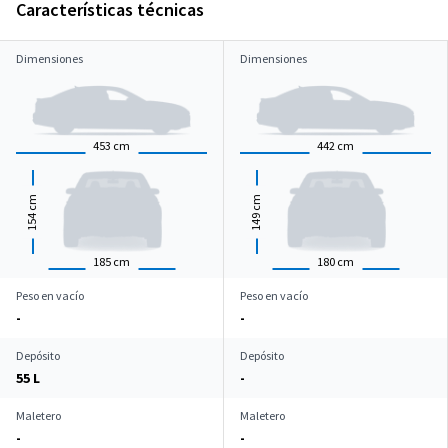
Características técnicas
Dimensiones
Dimensiones
453
cm
442
cm
cm
cm
154
149
185
cm
180
cm
Peso en vacío
Peso en vacío
-
-
Depósito
Depósito
55 L
-
Maletero
Maletero
-
-