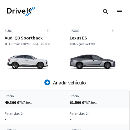
AUDI
LEXUS
Audi Q3 Sportback
Lexus ES
TFSI S tronic 110kW (150cv) Business
300h Signature FWD
Añadir vehículo
Precio
Precio
49.306 €*
61.500 €*
IVA incl.
IVA incl.
Financiación
Financiación
–
–
Leasing
Leasing