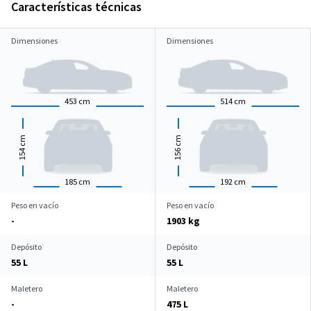
Características técnicas
Dimensiones
Dimensiones
453
cm
514
cm
cm
cm
154
156
185
cm
192
cm
Peso en vacío
Peso en vacío
-
1903 kg
Depósito
Depósito
55 L
55 L
Maletero
Maletero
-
475 L