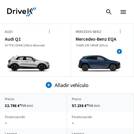
AUDI
MERCEDES-BENZ
Audi Q2
Mercedes-Benz EQA
35 TFSI 110kW (150cv) Advanced
71kWh 250 140kW (191cv)
Añadir vehículo
Precio
Precio
32.796 €*
57.236 €*
IVA incl.
IVA incl.
Financiación
Financiación
–
–
Leasing
Leasing