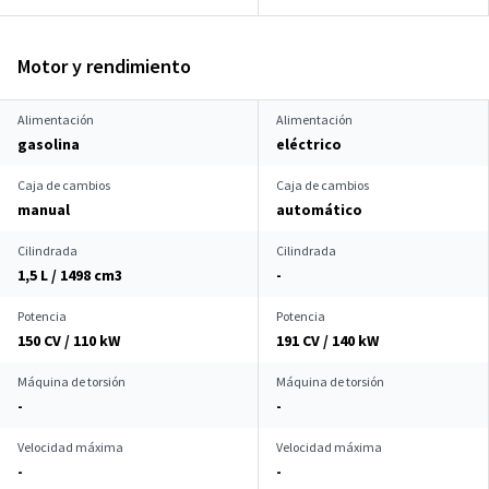
Motor y rendimiento
Alimentación
Alimentación
gasolina
eléctrico
Caja de cambios
Caja de cambios
manual
automático
Cilindrada
Cilindrada
1,5 L / 1498 cm
3
-
Potencia
Potencia
150 CV / 110 kW
191 CV / 140 kW
Máquina de torsión
Máquina de torsión
-
-
Velocidad máxima
Velocidad máxima
-
-