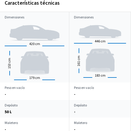
Características técnicas
Dimensiones
Dimensiones
446
cm
420
cm
cm
cm
161
153
183
cm
179
cm
Peso en vacío
Peso en vacío
-
-
Depósito
Depósito
50 L
-
Maletero
Maletero
-
-