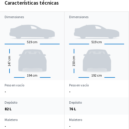
Características técnicas
Dimensiones
Dimensiones
519
cm
519
cm
cm
cm
147
150
194
cm
192
cm
Peso en vacío
Peso en vacío
-
-
Depósito
Depósito
82 L
76 L
Maletero
Maletero
-
-