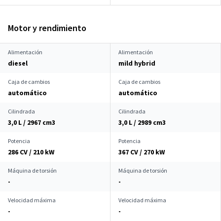
Motor y rendimiento
Alimentación
Alimentación
diesel
mild hybrid
Caja de cambios
Caja de cambios
automático
automático
Cilindrada
Cilindrada
3,0 L / 2967 cm
3
3,0 L / 2989 cm
3
Potencia
Potencia
286 CV / 210 kW
367 CV / 270 kW
Máquina de torsión
Máquina de torsión
-
-
Velocidad máxima
Velocidad máxima
-
-