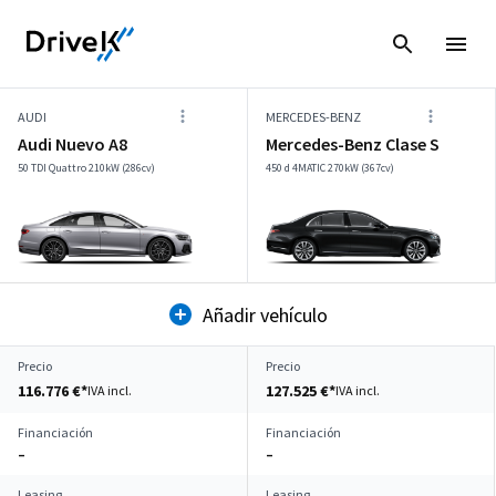
AUDI
MERCEDES-BENZ
Audi Nuevo A8
Mercedes-Benz Clase S
50 TDI Quattro 210kW (286cv)
450 d 4MATIC 270kW (367cv)
Añadir vehículo
Precio
Precio
116.776 €*
127.525 €*
IVA incl.
IVA incl.
Financiación
Financiación
–
–
Leasing
Leasing