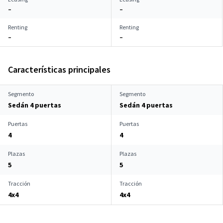
–
–
Renting
Renting
–
–
Características principales
Segmento
Segmento
Sedán 4 puertas
Sedán 4 puertas
Puertas
Puertas
4
4
Plazas
Plazas
5
5
Tracción
Tracción
4x4
4x4