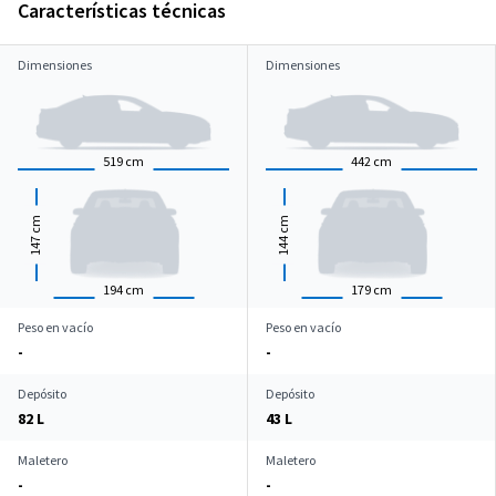
Características técnicas
Dimensiones
Dimensiones
519
cm
442
cm
cm
cm
147
144
194
cm
179
cm
Peso en vacío
Peso en vacío
-
-
Depósito
Depósito
82 L
43 L
Maletero
Maletero
-
-