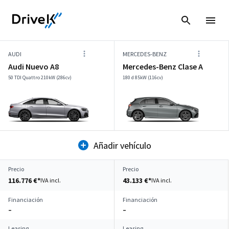
AUDI
MERCEDES-BENZ
Audi Nuevo A8
Mercedes-Benz Clase A
50 TDI Quattro 210kW (286cv)
180 d 85kW (116cv)
Añadir vehículo
Precio
Precio
116.776 €*
43.133 €*
IVA incl.
IVA incl.
Financiación
Financiación
–
–
Leasing
Leasing