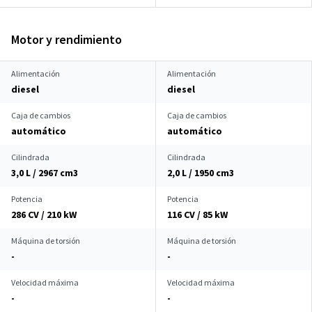
Motor y rendimiento
Alimentación
Alimentación
diesel
diesel
Caja de cambios
Caja de cambios
automático
automático
Cilindrada
Cilindrada
3,0 L / 2967 cm
3
2,0 L / 1950 cm
3
Potencia
Potencia
286 CV / 210 kW
116 CV / 85 kW
Máquina de torsión
Máquina de torsión
-
-
Velocidad máxima
Velocidad máxima
-
-