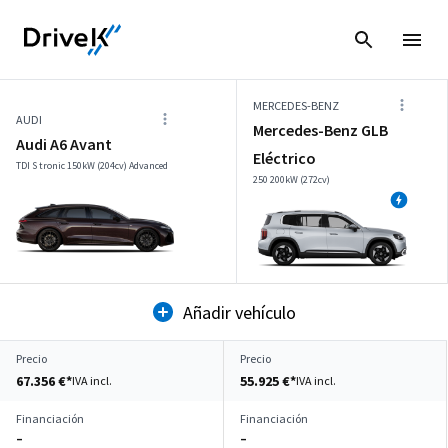
MERCEDES-BENZ
AUDI
Mercedes-Benz GLB
Audi A6 Avant
Eléctrico
TDI S tronic 150kW (204cv) Advanced
250 200kW (272cv)
Añadir vehículo
Precio
Precio
67.356 €*
55.925 €*
IVA incl.
IVA incl.
Financiación
Financiación
–
–