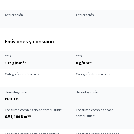
-
-
Aceleración
Aceleración
-
-
Emisiones y consumo
CO2
CO2
132 g/Km**
0 g/Km**
Categoría de eficiencia
Categoría de eficiencia
–
–
Homologación
Homologación
EURO 6
–
Consumo combinado de combustible
Consumo combinado de
combustible
6.5 l/100 Km**
-
Consumo combinado de gas natural
Consumo combinado de gas