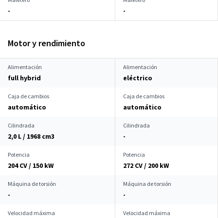
-
-
Motor y rendimiento
Alimentación
Alimentación
full hybrid
eléctrico
Caja de cambios
Caja de cambios
automático
automático
Cilindrada
Cilindrada
2,0 L / 1968 cm
3
-
Potencia
Potencia
204 CV / 150 kW
272 CV / 200 kW
Máquina de torsión
Máquina de torsión
-
-
Velocidad máxima
Velocidad máxima