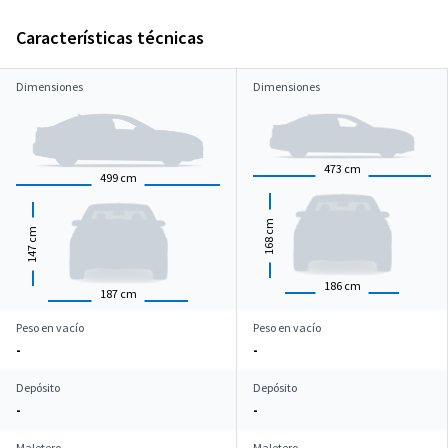
Características técnicas
Dimensiones
Dimensiones
473
cm
499
cm
cm
cm
168
147
186
cm
187
cm
Peso en vacío
Peso en vacío
-
-
Depósito
Depósito
-
-
Maletero
Maletero