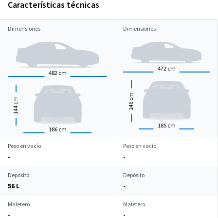
Características técnicas
Dimensiones
Dimensiones
472
cm
482
cm
cm
cm
146
144
185
cm
186
cm
Peso en vacío
Peso en vacío
-
-
Depósito
Depósito
56 L
-
Maletero
Maletero
-
-