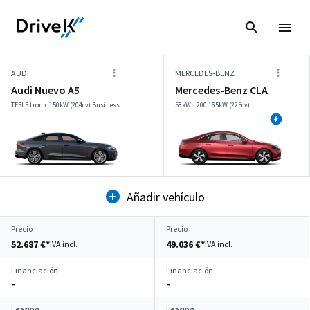
AUDI
MERCEDES-BENZ
Audi Nuevo A5
Mercedes-Benz CLA
TFSI S tronic 150kW (204cv) Business
58kWh 200 165kW (225cv)
Añadir vehículo
Precio
Precio
52.687 €*
49.036 €*
IVA incl.
IVA incl.
Financiación
Financiación
–
–
Leasing
Leasing