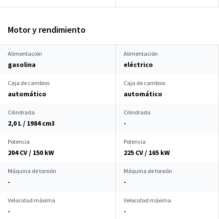
Motor y rendimiento
Alimentación
Alimentación
gasolina
eléctrico
Caja de cambios
Caja de cambios
automático
automático
Cilindrada
Cilindrada
2,0 L / 1984 cm
3
-
Potencia
Potencia
204 CV / 150 kW
225 CV / 165 kW
Máquina de torsión
Máquina de torsión
-
-
Velocidad máxima
Velocidad máxima
-
-