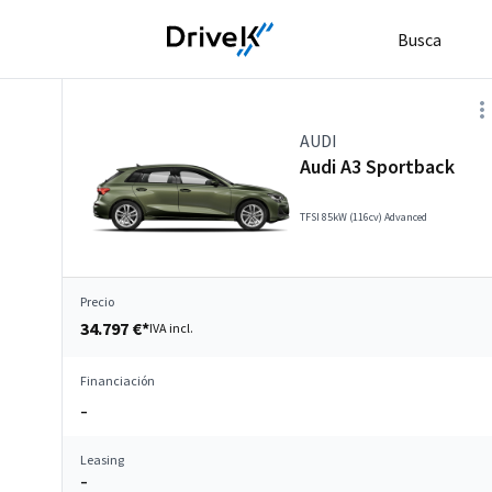
Busca
AUDI
Audi A3 Sportback
TFSI 85kW (116cv) Advanced
Precio
34.797 €*
IVA incl.
Financiación
–
Leasing
–