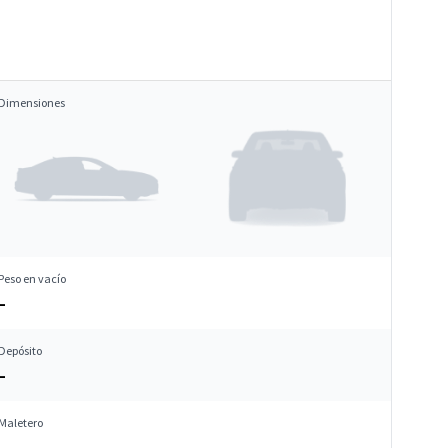
Dimensiones
Peso en vacío
–
Depósito
–
Maletero
–