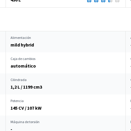
Alimentación
mild hybrid
Caja de cambios
automático
Cilindrada
1,2 L / 1199 cm
3
Potencia
145 CV / 107 kW
Máquina de torsión
-