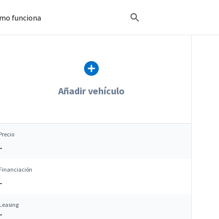
mo funciona
Añadir vehículo
Precio
–
Financiación
–
Leasing
–