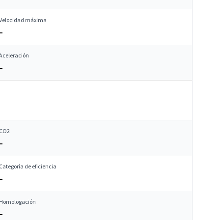
Velocidad máxima
–
Aceleración
–
CO2
–
Categoría de eficiencia
–
Homologación
–