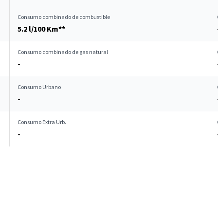
Consumo combinado de combustible
5.2 l/100 Km**
Consumo combinado de gas natural
-
Consumo Urbano
-
Consumo Extra Urb.
-