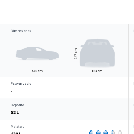
Dimensiones
cm
147
440
cm
183
cm
Peso en vacío
-
Depósito
52 L
Maletero
430 L