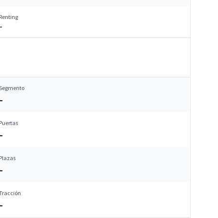
Renting
–
Segmento
–
Puertas
–
Plazas
–
Tracción
–