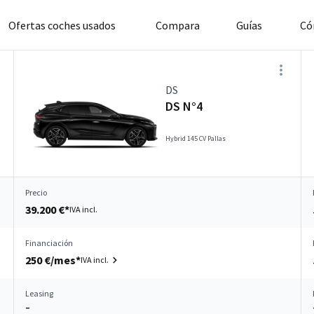
Ofertas coches usados
Compara
Guías
Có
DS
DS N°4
Hybrid 145 CV Pallas
Precio
39.200 €*
IVA incl.
Financiación
250 €/mes*
IVA incl.
Leasing
–