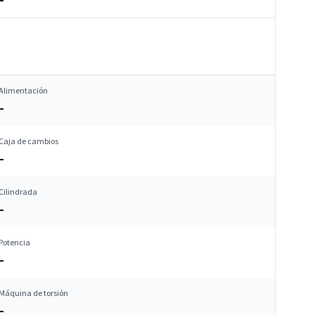
Alimentación
–
Caja de cambios
–
Cilindrada
–
Potencia
–
Máquina de torsión
–