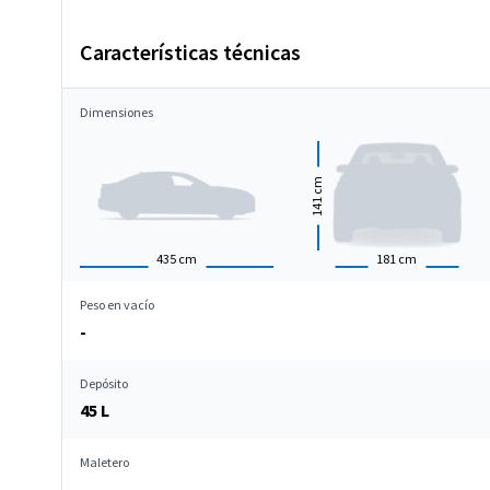
Características técnicas
Dimensiones
cm
141
435
cm
181
cm
Peso en vacío
-
Depósito
45 L
Maletero
-