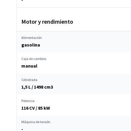
Motor y rendimiento
Alimentación
gasolina
Caja de cambios
manual
Cilindrada
1,5 L / 1498 cm
3
Potencia
116 CV / 85 kW
Máquina de torsión
-