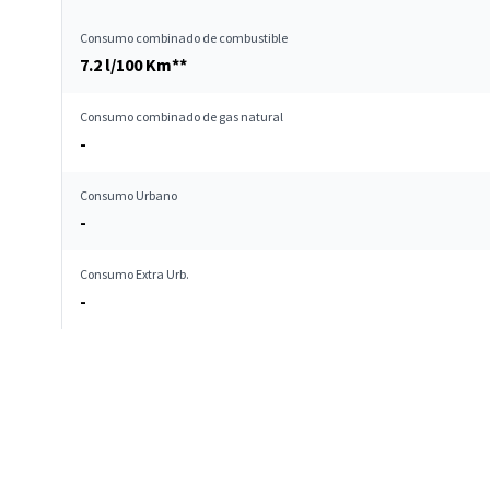
Consumo combinado de combustible
7.2 l/100 Km**
Consumo combinado de gas natural
-
Consumo Urbano
-
Consumo Extra Urb.
-