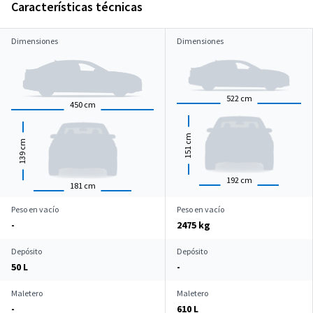
Características técnicas
Dimensiones
Dimensiones
522
cm
450
cm
cm
cm
151
139
192
cm
181
cm
Peso en vacío
Peso en vacío
-
2475 kg
Depósito
Depósito
50 L
-
Maletero
Maletero
-
610 L