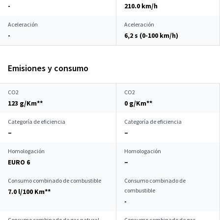
-
210.0 km/h
Aceleración
Aceleración
-
6,2 s (0-100 km/h)
Emisiones y consumo
CO2
CO2
123 g/Km**
0 g/Km**
Categoría de eficiencia
Categoría de eficiencia
–
–
Homologación
Homologación
EURO 6
–
Consumo combinado de combustible
Consumo combinado de
combustible
7.0 l/100 Km**
-
Consumo combinado de gas natural
Consumo combinado de gas