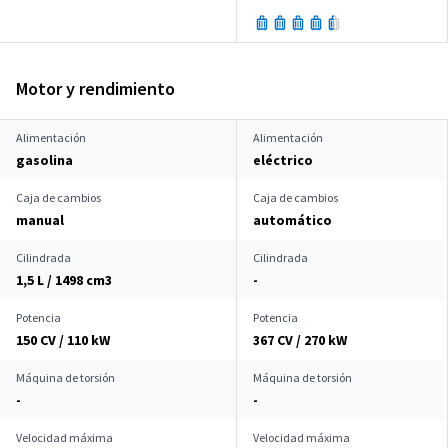
Motor y rendimiento
Alimentación
Alimentación
gasolina
eléctrico
Caja de cambios
Caja de cambios
manual
automático
Cilindrada
Cilindrada
1,5 L / 1498 cm
3
-
Potencia
Potencia
150 CV / 110 kW
367 CV / 270 kW
Máquina de torsión
Máquina de torsión
-
-
Velocidad máxima
Velocidad máxima