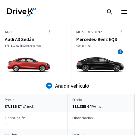
AUDI
MERCEDES-BENZ
Audi A3 Sedán
Mercedes-Benz EQS
TFSI 110kW (150cv) Advanced
400 Berlina
Añadir vehículo
Precio
Precio
37.116 €*
111.355 €*
IVA incl.
IVA incl.
Financiación
Financiación
–
–
Leasing
Leasing