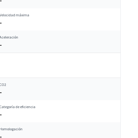
–
Velocidad máxima
–
Aceleración
–
CO2
–
Categoría de eficiencia
–
Homologación
–