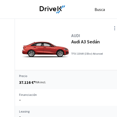
Busca
AUDI
Audi A3 Sedán
TFSI 110kW (150cv) Advanced
Precio
37.116 €*
IVA incl.
Financiación
–
Leasing
–