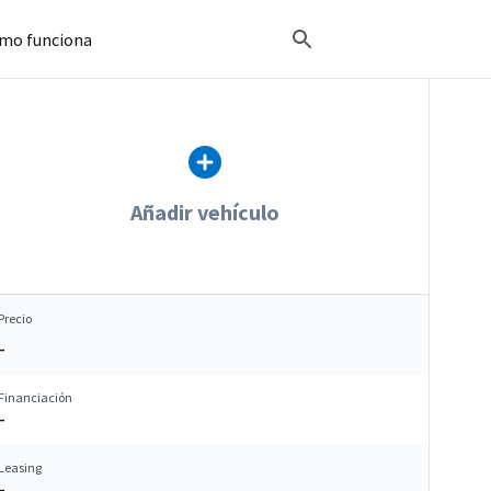
mo funciona
Añadir vehículo
Precio
–
Financiación
–
Leasing
–