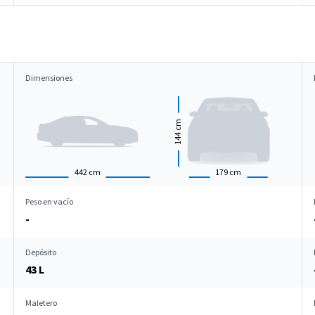
Dimensiones
cm
144
442
cm
179
cm
Peso en vacío
-
Depósito
43 L
Maletero