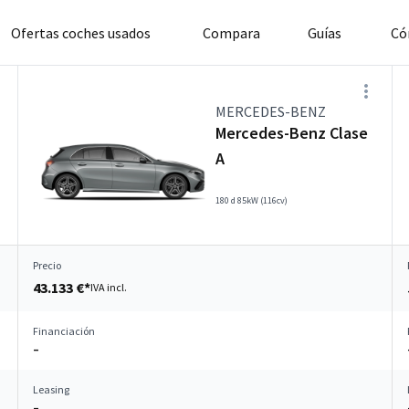
Ofertas coches usados
Compara
Guías
Có
MERCEDES-BENZ
Mercedes-Benz Clase
A
180 d 85kW (116cv)
Precio
43.133 €*
IVA incl.
Financiación
–
Leasing
–