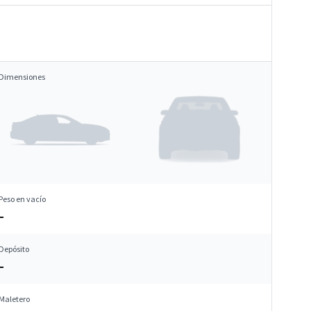
Dimensiones
Peso en vacío
–
Depósito
–
Maletero