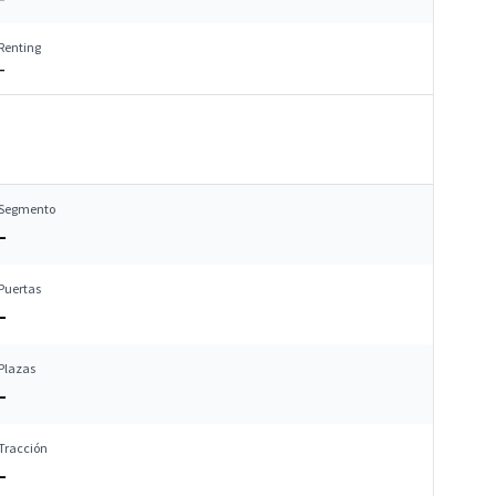
Renting
–
Segmento
–
Puertas
–
Plazas
–
Tracción
–