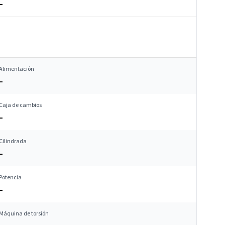
–
Alimentación
–
Caja de cambios
–
Cilindrada
–
Potencia
–
Máquina de torsión