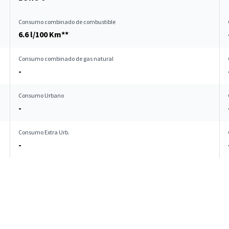
Consumo combinado de combustible
6.6 l/100 Km**
Consumo combinado de gas natural
-
Consumo Urbano
-
Consumo Extra Urb.
-