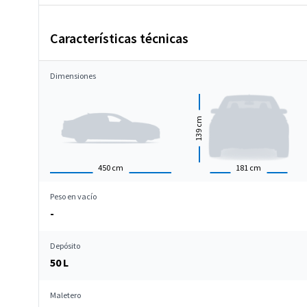
Características técnicas
Dimensiones
cm
139
450
cm
181
cm
Peso en vacío
-
Depósito
50 L
Maletero