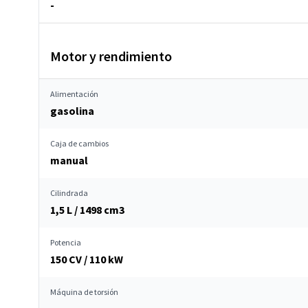
-
Motor y rendimiento
Alimentación
gasolina
Caja de cambios
manual
Cilindrada
1,5 L / 1498 cm
3
Potencia
150 CV / 110 kW
Máquina de torsión