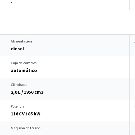
-
Alimentación
diesel
Caja de cambios
automático
Cilindrada
2,0 L / 1950 cm
3
Potencia
116 CV / 85 kW
Máquina de torsión