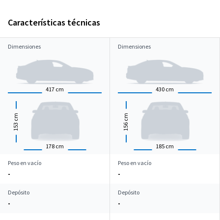
Características técnicas
Dimensiones
Dimensiones
417
cm
430
cm
cm
cm
153
156
178
cm
185
cm
Peso en vacío
Peso en vacío
-
-
Depósito
Depósito
-
-