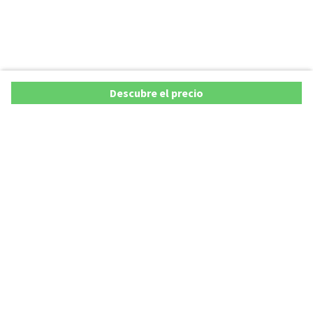
Descubre el precio
Ofertas
Lista precios de coches 2025
Promociones de coches