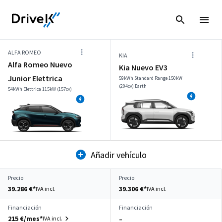
ALFA ROMEO
KIA
Alfa Romeo Nuevo
Kia Nuevo EV3
Junior Elettrica
59kWh Standard Range 150kW
(204cv) Earth
54kWh Elettrica 115kW (157cv)
Añadir vehículo
Precio
Precio
39.286 €*
39.306 €*
IVA incl.
IVA incl.
Financiación
Financiación
215 €/mes*
IVA incl.
–