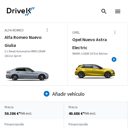
ALFA ROMEO
OPEL
Alfa Romeo Nuevo
Opel Nuevo Astra
Giulia
Electric
2.1 Diesel Automatico RWD 118kW
58kWh 115kW (157cv) Edition
(161cv) Sprint
Añadir vehículo
Precio
Precio
50.386 €*
40.686 €*
IVA incl.
IVA incl.
Financiación
Financiación