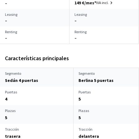
149 €/mes*
IVA incl.
–
Leasing
Leasing
–
–
Renting
Renting
–
–
Características principales
Segmento
Segmento
Sedán 4 puertas
Berlina 5 puertas
Puertas
Puertas
4
5
Plazas
Plazas
5
5
Tracción
Tracción
trasera
delantera