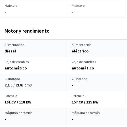
Maletero
Maletero
-
-
Motor y rendimiento
Alimentación
Alimentación
diesel
eléctrico
Caja de cambios
Caja de cambios
automático
automático
Cilindrada
Cilindrada
2,1 L / 2143 cm
3
-
Potencia
Potencia
161 CV / 118 kW
157 CV / 115 kW
Máquina de torsión
Máquina de torsión
-
-