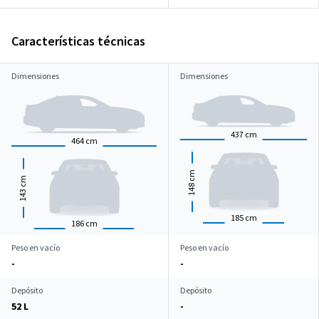
Características técnicas
Dimensiones
Dimensiones
437
cm
464
cm
cm
cm
148
143
185
cm
186
cm
Peso en vacío
Peso en vacío
-
-
Depósito
Depósito
52 L
-