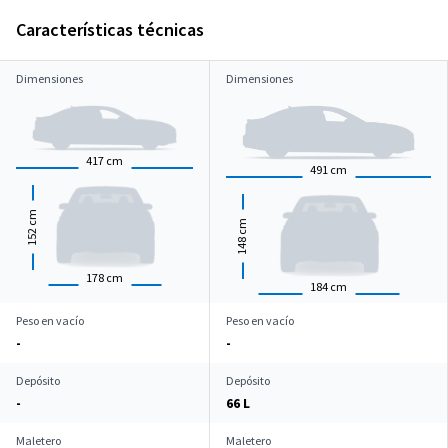
Características técnicas
Dimensiones
Dimensiones
417
cm
491
cm
cm
cm
152
148
178
cm
184
cm
Peso en vacío
Peso en vacío
-
-
Depósito
Depósito
-
66 L
Maletero
Maletero