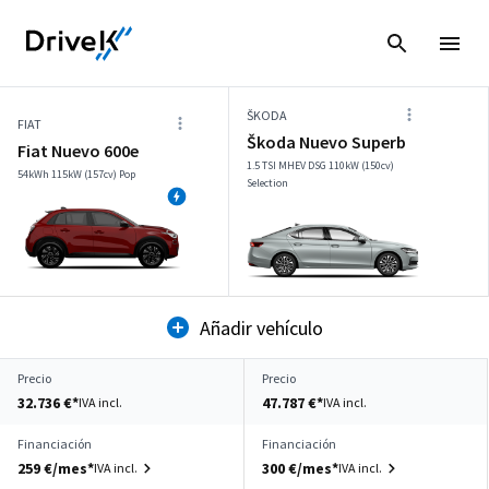
ŠKODA
FIAT
Škoda Nuevo Superb
Fiat Nuevo 600e
1.5 TSI MHEV DSG 110kW (150cv)
54kWh 115kW (157cv) Pop
Selection
Añadir vehículo
Precio
Precio
32.736 €*
47.787 €*
IVA incl.
IVA incl.
Financiación
Financiación
259 €/mes*
300 €/mes*
IVA incl.
IVA incl.