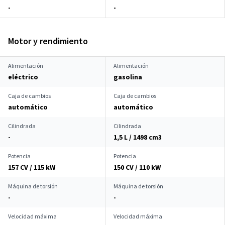
-
-
Motor y rendimiento
Alimentación
Alimentación
eléctrico
gasolina
Caja de cambios
Caja de cambios
automático
automático
Cilindrada
Cilindrada
-
1,5 L / 1498 cm
3
Potencia
Potencia
157 CV / 115 kW
150 CV / 110 kW
Máquina de torsión
Máquina de torsión
-
-
Velocidad máxima
Velocidad máxima