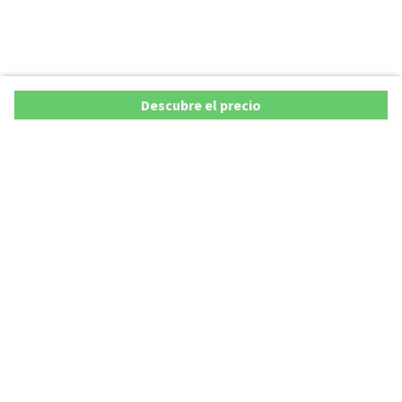
Descubre el precio
Ofertas
Lista precios de coches 2025
Promociones de coches