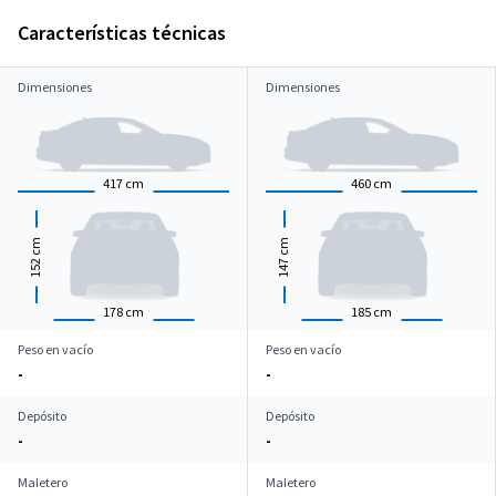
Características técnicas
Dimensiones
Dimensiones
417
cm
460
cm
cm
cm
152
147
178
cm
185
cm
Peso en vacío
Peso en vacío
-
-
Depósito
Depósito
-
-
Maletero
Maletero