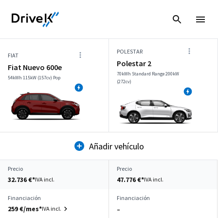
POLESTAR
FIAT
Polestar 2
Fiat Nuevo 600e
70kWh Standard Range 200kW
54kWh 115kW (157cv) Pop
(272cv)
Añadir vehículo
Precio
Precio
32.736 €*
47.776 €*
IVA incl.
IVA incl.
Financiación
Financiación
259 €/mes*
IVA incl.
–