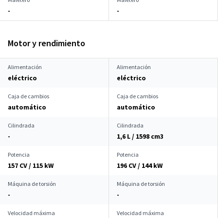
-
-
Motor y rendimiento
Alimentación
Alimentación
eléctrico
eléctrico
Caja de cambios
Caja de cambios
automático
automático
Cilindrada
Cilindrada
-
1,6 L / 1598 cm
3
Potencia
Potencia
157 CV / 115 kW
196 CV / 144 kW
Máquina de torsión
Máquina de torsión
-
-
Velocidad máxima
Velocidad máxima