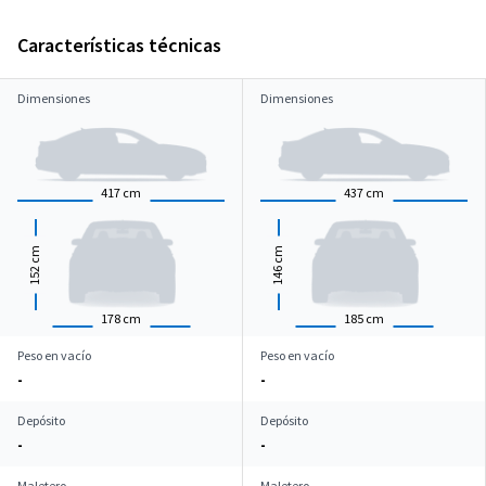
Características técnicas
Dimensiones
Dimensiones
417
cm
437
cm
cm
cm
152
146
178
cm
185
cm
Peso en vacío
Peso en vacío
-
-
Depósito
Depósito
-
-
Maletero
Maletero