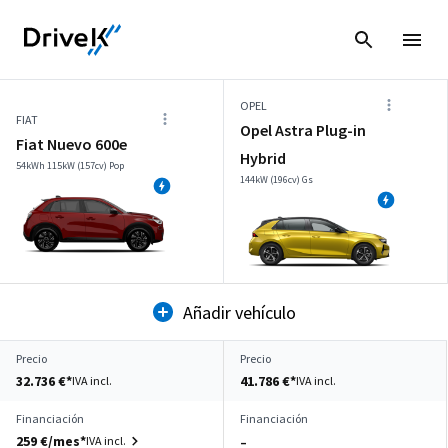
OPEL
FIAT
Opel Astra Plug-in
Fiat Nuevo 600e
Hybrid
54kWh 115kW (157cv) Pop
144kW (196cv) Gs
Añadir vehículo
Precio
Precio
32.736 €*
41.786 €*
IVA incl.
IVA incl.
Financiación
Financiación
259 €/mes*
IVA incl.
–