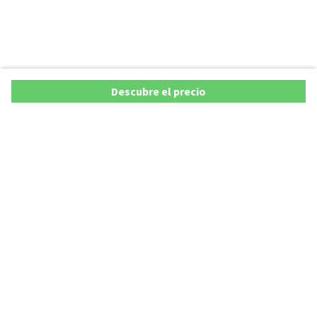
Descubre el precio
Ofertas
Lista precios de coches 2025
Promociones de coches