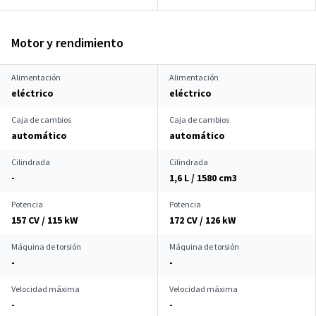
Motor y rendimiento
Alimentación
Alimentación
eléctrico
eléctrico
Caja de cambios
Caja de cambios
automático
automático
Cilindrada
Cilindrada
-
1,6 L / 1580 cm
3
Potencia
Potencia
157 CV / 115 kW
172 CV / 126 kW
Máquina de torsión
Máquina de torsión
-
-
Velocidad máxima
Velocidad máxima
-
-