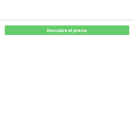
Descubre el precio
Ofertas
Lista precios de coches 2025
Promociones de coches
Lista precios de coches hasta los 20.000 €