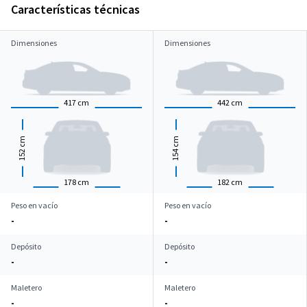
Características técnicas
Dimensiones
Dimensiones
417
cm
442
cm
cm
cm
152
154
178
cm
182
cm
Peso en vacío
Peso en vacío
-
-
Depósito
Depósito
-
-
Maletero
Maletero
-
-