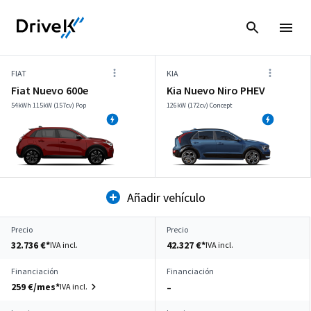
FIAT
KIA
Fiat Nuevo 600e
Kia Nuevo Niro PHEV
54kWh 115kW (157cv) Pop
126kW (172cv) Concept
Añadir vehículo
Precio
Precio
32.736 €*
42.327 €*
IVA incl.
IVA incl.
Financiación
Financiación
259 €/mes*
IVA incl.
–