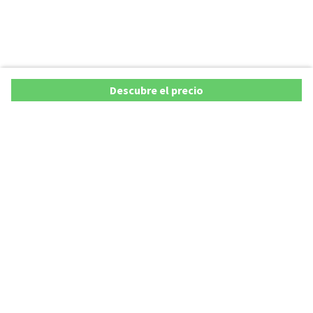
Descubre el precio
Ofertas
Lista precios de coches 2025
Promociones de coches