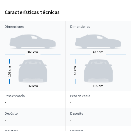
Características técnicas
Dimensiones
Dimensiones
363
cm
437
cm
cm
cm
152
146
168
cm
185
cm
Peso en vacío
Peso en vacío
-
-
Depósito
Depósito
-
-
Maletero
Maletero