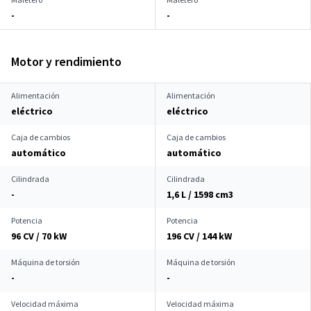
-
-
Motor y rendimiento
Alimentación
Alimentación
eléctrico
eléctrico
Caja de cambios
Caja de cambios
automático
automático
Cilindrada
Cilindrada
-
1,6 L / 1598 cm
3
Potencia
Potencia
96 CV / 70 kW
196 CV / 144 kW
Máquina de torsión
Máquina de torsión
-
-
Velocidad máxima
Velocidad máxima