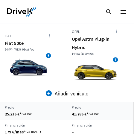
OPEL
FIAT
Opel Astra Plug-in
Fiat 500e
Hybrid
24kWh 70kW (96cv) Pop
144kW (196cv) Gs
Añadir vehículo
Precio
Precio
25.236 €*
41.786 €*
IVA incl.
IVA incl.
Financiación
Financiación
179 €/mes*
IVA incl.
–