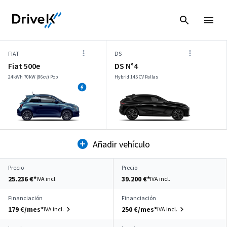
FIAT
DS
Fiat 500e
DS N°4
24kWh 70kW (96cv) Pop
Hybrid 145 CV Pallas
Añadir vehículo
Precio
Precio
25.236 €*
39.200 €*
IVA incl.
IVA incl.
Financiación
Financiación
179 €/mes*
250 €/mes*
IVA incl.
IVA incl.