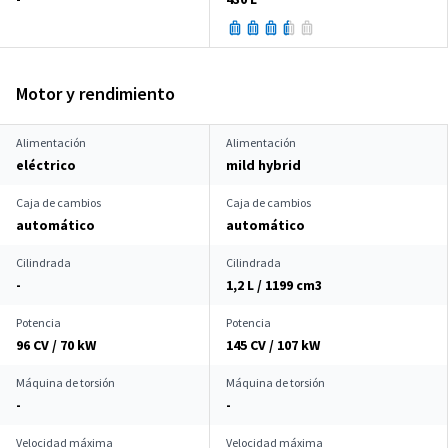
Motor y rendimiento
Alimentación
Alimentación
eléctrico
mild hybrid
Caja de cambios
Caja de cambios
automático
automático
Cilindrada
Cilindrada
-
1,2 L / 1199 cm
3
Potencia
Potencia
96 CV / 70 kW
145 CV / 107 kW
Máquina de torsión
Máquina de torsión
-
-
Velocidad máxima
Velocidad máxima