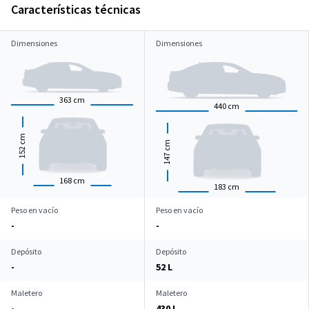
Características técnicas
Dimensiones
Dimensiones
363
cm
440
cm
cm
cm
152
147
168
cm
183
cm
Peso en vacío
Peso en vacío
-
-
Depósito
Depósito
-
52 L
Maletero
Maletero
-
430 L