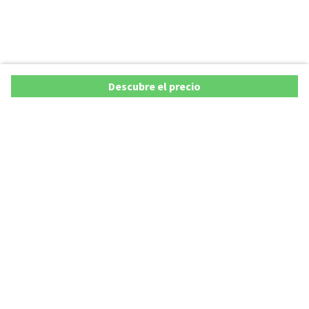
Descubre el precio
Ofertas
Lista precios de coches 2025
Promociones de coches