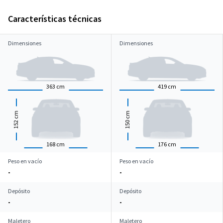
Características técnicas
Dimensiones
Dimensiones
363
cm
419
cm
cm
cm
152
150
168
cm
176
cm
Peso en vacío
Peso en vacío
-
-
Depósito
Depósito
-
-
Maletero
Maletero