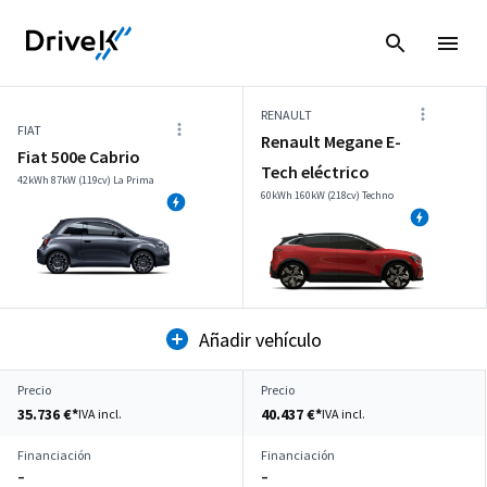
RENAULT
FIAT
Renault Megane E-
Fiat 500e Cabrio
Tech eléctrico
42kWh 87kW (119cv) La Prima
60kWh 160kW (218cv) Techno
Añadir vehículo
Precio
Precio
35.736 €*
40.437 €*
IVA incl.
IVA incl.
Financiación
Financiación
–
–