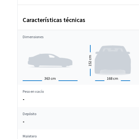
Características técnicas
Dimensiones
cm
152
363
cm
168
cm
Peso en vacío
-
Depósito
-
Maletero