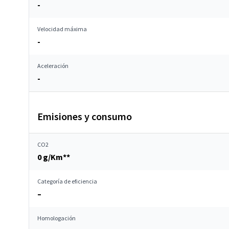
-
Velocidad máxima
-
Aceleración
-
Emisiones y consumo
CO2
0 g/Km**
Categoría de eficiencia
–
Homologación