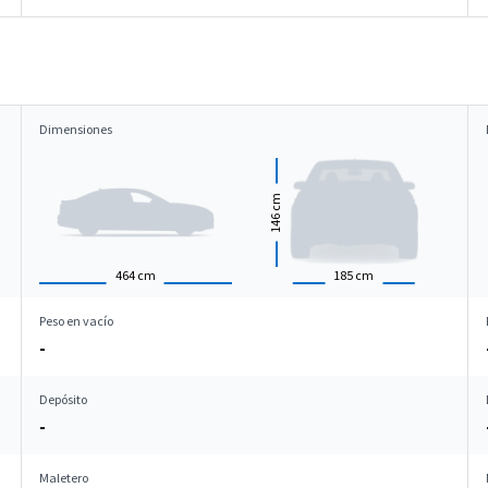
Dimensiones
cm
146
464
cm
185
cm
Peso en vacío
-
Depósito
-
Maletero