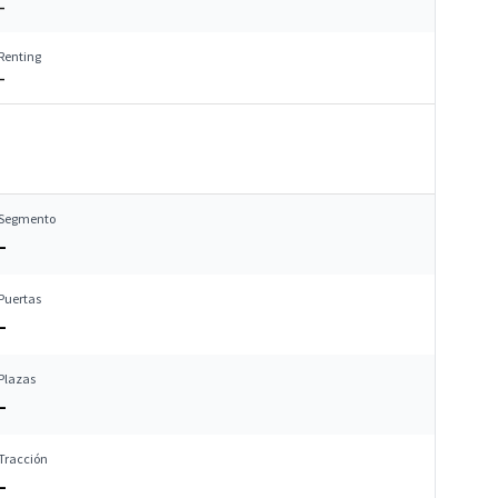
–
Renting
–
Segmento
–
Puertas
–
Plazas
–
Tracción
–