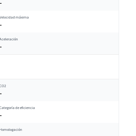
–
Velocidad máxima
–
Aceleración
–
CO2
–
Categoría de eficiencia
–
Homologación