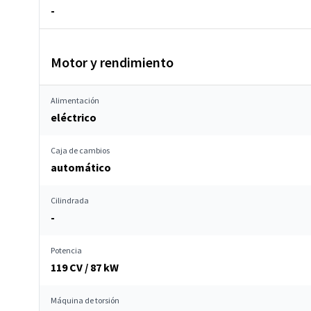
-
Motor y rendimiento
Alimentación
eléctrico
Caja de cambios
automático
Cilindrada
-
Potencia
119 CV / 87 kW
Máquina de torsión