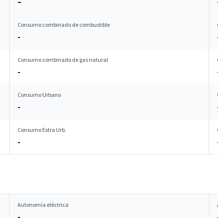
–
Consumo combinado de combustible
-
Consumo combinado de gas natural
-
Consumo Urbano
-
Consumo Extra Urb.
-
Autonomía eléctrica
-