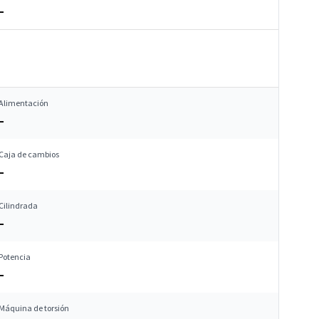
–
Alimentación
–
Caja de cambios
–
Cilindrada
–
Potencia
–
Máquina de torsión