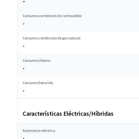
–
Consumo combinado de combustible
-
Consumo combinado de gas natural
-
Consumo Urbano
-
Consumo Extra Urb.
-
Características Eléctricas/Híbridas
Autonomía eléctrica
-