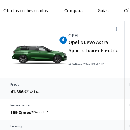
Ofertas coches usados
Compara
Guías
Có
OPEL
Opel Nuevo Astra
Sports Tourer Electric
58kWh 115kW (157cv) Edition
Precio
41.886 €*
IVA incl.
Financiación
159 €/mes*
IVA incl.
Leasing