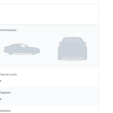
Dimensiones
Peso en vacío
–
Depósito
–
Maletero