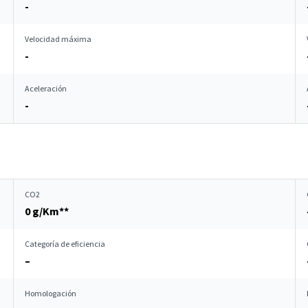
-
Velocidad máxima
-
Aceleración
-
CO2
0 g/Km**
Categoría de eficiencia
–
Homologación