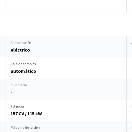
-
Alimentación
eléctrico
Caja de cambios
automático
Cilindrada
-
Potencia
157 CV / 115 kW
Máquina de torsión