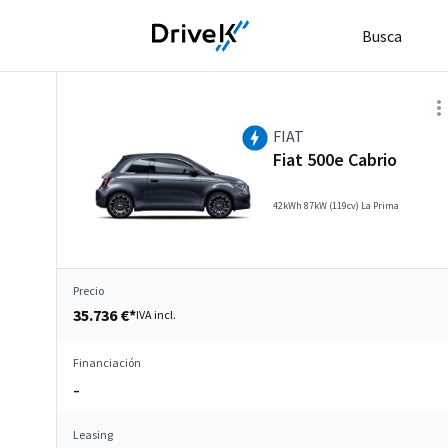
Busca
FIAT
Fiat 500e Cabrio
42kWh 87kW (119cv) La Prima
Precio
35.736 €*
IVA incl.
Financiación
–
Leasing