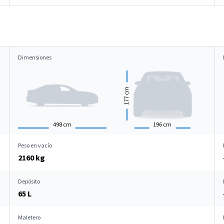
Dimensiones
cm
177
498
cm
196
cm
Peso en vacío
2160 kg
Depósito
65 L
Maletero