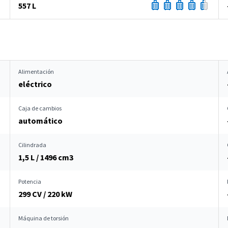
557 L
Alimentación
eléctrico
Caja de cambios
automático
Cilindrada
1,5 L / 1496 cm
3
Potencia
299 CV / 220 kW
Máquina de torsión