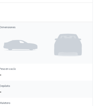
Dimensiones
Peso en vacío
–
Depósito
–
Maletero