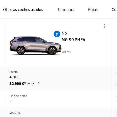
Ofertas coches usados
Compara
Guías
Có
MG
MG S9 PHEV
Comfort
Precio
42.340 €
32.990 €*
IVA incl.
Financiación
–
Leasing