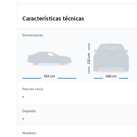
Características técnicas
Dimensiones
cm
152
363
cm
168
cm
Peso en vacío
-
Depósito
-
Maletero