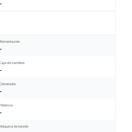
–
Alimentación
–
Caja de cambios
–
Cilindrada
–
Potencia
–
Máquina de torsión