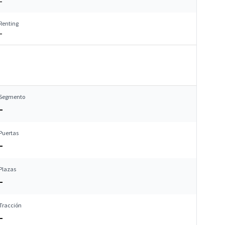
–
Renting
–
Segmento
–
Puertas
–
Plazas
–
Tracción
–