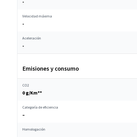
-
Velocidad máxima
-
Aceleración
-
Emisiones y consumo
CO2
0 g/Km**
Categoría de eficiencia
–
Homologación
–