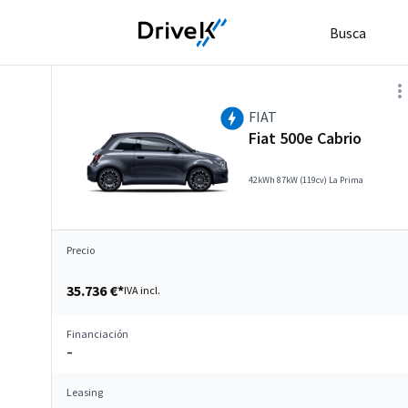
Busca
FIAT
Fiat 500e Cabrio
42kWh 87kW (119cv) La Prima
Precio
35.736 €*
IVA incl.
Financiación
–
Leasing