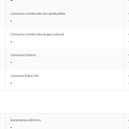
Consumo combinado de combustible
-
Consumo combinado de gas natural
-
Consumo Urbano
-
Consumo Extra Urb.
-
Autonomía eléctrica
-