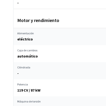
-
Motor y rendimiento
Alimentación
eléctrico
Caja de cambios
automático
Cilindrada
-
Potencia
119 CV / 87 kW
Máquina de torsión