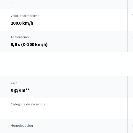
-
Velocidad máxima
200.0 km/h
Aceleración
9,6 s (0-100 km/h)
CO2
0 g/Km**
Categoría de eficiencia
–
Homologación
–