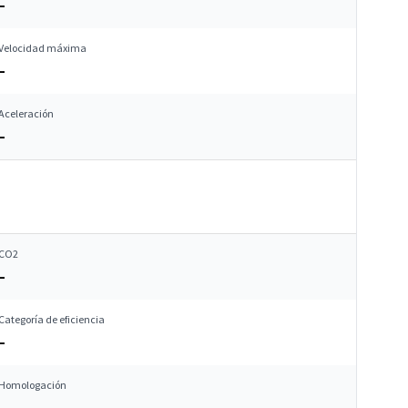
–
Velocidad máxima
–
Aceleración
–
CO2
–
Categoría de eficiencia
–
Homologación
–