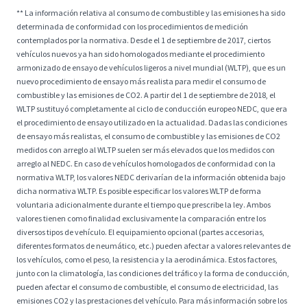
** La información relativa al consumo de combustible y las emisiones ha sido
determinada de conformidad con los procedimientos de medición
contemplados por la normativa. Desde el 1 de septiembre de 2017, ciertos
vehículos nuevos ya han sido homologados mediante el procedimiento
armonizado de ensayo de vehículos ligeros a nivel mundial (WLTP), que es un
nuevo procedimiento de ensayo más realista para medir el consumo de
combustible y las emisiones de CO2. A partir del 1 de septiembre de 2018, el
WLTP sustituyó completamente al ciclo de conducción europeo NEDC, que era
el procedimiento de ensayo utilizado en la actualidad. Dadas las condiciones
de ensayo más realistas, el consumo de combustible y las emisiones de CO2
medidos con arreglo al WLTP suelen ser más elevados que los medidos con
arreglo al NEDC. En caso de vehículos homologados de conformidad con la
normativa WLTP, los valores NEDC derivarían de la información obtenida bajo
dicha normativa WLTP. Es posible especificar los valores WLTP de forma
voluntaria adicionalmente durante el tiempo que prescribe la ley. Ambos
valores tienen como finalidad exclusivamente la comparación entre los
diversos tipos de vehículo. El equipamiento opcional (partes accesorias,
diferentes formatos de neumático, etc.) pueden afectar a valores relevantes de
los vehículos, como el peso, la resistencia y la aerodinámica. Estos factores,
junto con la climatología, las condiciones del tráfico y la forma de conducción,
pueden afectar el consumo de combustible, el consumo de electricidad, las
emisiones CO2 y las prestaciones del vehículo. Para más información sobre los