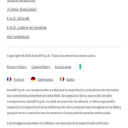
Sobre nosotros
¿Cómo funciona?
F.A.Q. DriveK
F.A.Q. sobre el renting
Ver empleos
Copyright © 2026 AutoXY S.p.A. Todos los derechos reservados.
Privacy Policy
Cookie Policy
Aviso Legal
France
Germania
Italia
AutoXY S.p.A. se compromete a velar por la exactitud y actualización de todos
los contenidos presentes en esta Web. Sin perjuicio de la asunción de este
compromiso, AutoXY S.p.A. no está en posición de ofrecer, ni ofrece garantía
respecto a la exactitud de la información de cualquier tipo recogida en la Web y
que por error u omisión sea incorrecta o haya podido quedar anticuada.
Las imágenes pueden no reflejar con exactitud el aspecto del vehículo.