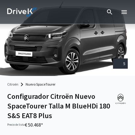
5
Citroën
Nuevo SpaceTourer
Configurador Citroën Nuevo
SpaceTourer Talla M BlueHDi 180
S&S EAT8 Plus
€ 50.468*
Precio de lista