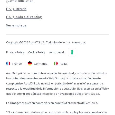
¿Cómo funciona?
F.A.Q. DriveK
F.A.Q. sobre el renting
Ver empleos
Copyright © 2026 AutoXY S.p.A. Todos los derechos reservados.
Privacy Policy
Cookie Policy
Aviso Legal
France
Germania
Italia
AutoXY S.p.A. se compromete a velar por la exactitud y actualización de todos
los contenidos presentes en esta Web. Sin perjuicio de la asunción de este
compromiso, AutoXY S.p.A. no está en posición de ofrecer, ni ofrece garantía
respecto a la exactitud de la información de cualquier tipo recogida en la Web y
que por error u omisión sea incorrecta o haya podido quedar anticuada.
Las imágenes pueden no reflejar con exactitud el aspecto del vehículo.
** La información relativa al consumo de combustible y las emisiones ha sido