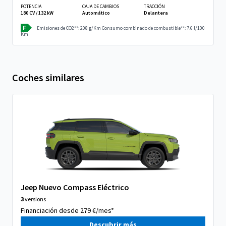
POTENCIA
CAJA DE CAMBIOS
TRACCIÓN
180 CV / 132 kW
Automático
Delantera
F
Emisiones de CO2**: 208 g/Km
Consumo combinado de combustible**: 7.6 l/100
Km
Coches similares
Jeep Nuevo Compass Eléctrico
3
versions
Financiación desde 279 €/mes*
Descubrir más