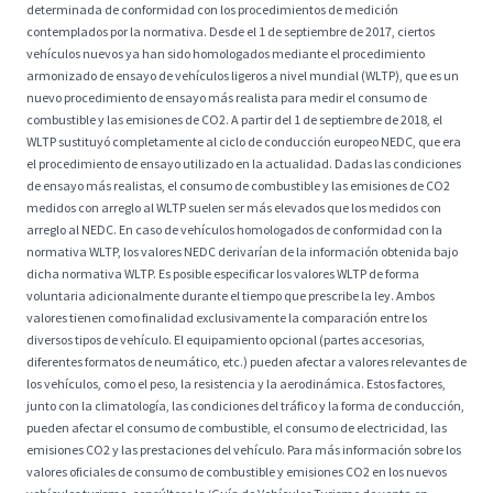
determinada de conformidad con los procedimientos de medición
contemplados por la normativa. Desde el 1 de septiembre de 2017, ciertos
vehículos nuevos ya han sido homologados mediante el procedimiento
armonizado de ensayo de vehículos ligeros a nivel mundial (WLTP), que es un
nuevo procedimiento de ensayo más realista para medir el consumo de
combustible y las emisiones de CO2. A partir del 1 de septiembre de 2018, el
WLTP sustituyó completamente al ciclo de conducción europeo NEDC, que era
el procedimiento de ensayo utilizado en la actualidad. Dadas las condiciones
de ensayo más realistas, el consumo de combustible y las emisiones de CO2
medidos con arreglo al WLTP suelen ser más elevados que los medidos con
arreglo al NEDC. En caso de vehículos homologados de conformidad con la
normativa WLTP, los valores NEDC derivarían de la información obtenida bajo
dicha normativa WLTP. Es posible especificar los valores WLTP de forma
voluntaria adicionalmente durante el tiempo que prescribe la ley. Ambos
valores tienen como finalidad exclusivamente la comparación entre los
diversos tipos de vehículo. El equipamiento opcional (partes accesorias,
diferentes formatos de neumático, etc.) pueden afectar a valores relevantes de
los vehículos, como el peso, la resistencia y la aerodinámica. Estos factores,
junto con la climatología, las condiciones del tráfico y la forma de conducción,
pueden afectar el consumo de combustible, el consumo de electricidad, las
emisiones CO2 y las prestaciones del vehículo. Para más información sobre los
valores oficiales de consumo de combustible y emisiones CO2 en los nuevos