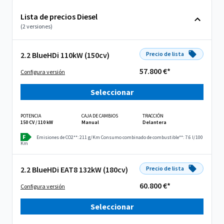
Lista de precios Diesel
(2 versiones)
2.2 BlueHDi 110kW (150cv)
Precio de lista
57.800 €*
Configura versión
Seleccionar
POTENCIA
CAJA DE CAMBIOS
TRACCIÓN
150 CV / 110 kW
Manual
Delantera
F
Emisiones de CO2**: 211 g/Km
Consumo combinado de combustible**: 7.6 l/100
Km
2.2 BlueHDi EAT8 132kW (180cv)
Precio de lista
60.800 €*
Configura versión
Seleccionar