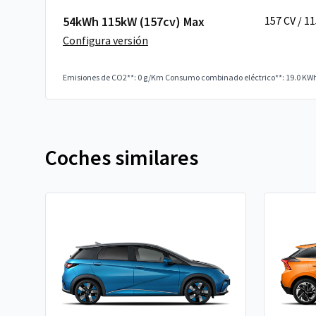
54kWh 115kW (157cv) Max
157 CV / 1
Configura versión
Emisiones de CO2**: 0 g/Km
Consumo combinado eléctrico**: 19.0 KW
Coches similares