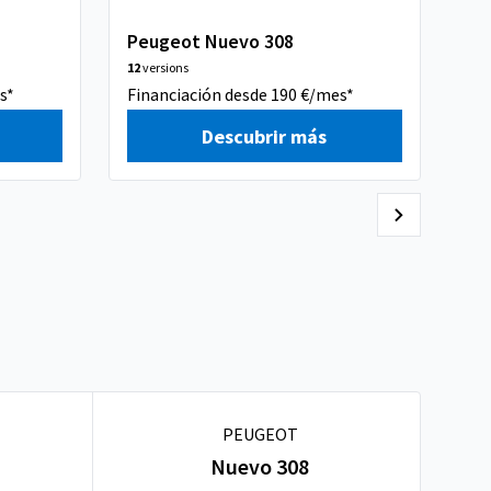
Peugeot Nuevo 308
Pe
12
versions
6
ve
s*
Financiación desde 190 €/mes*
Fin
Descubrir más
PEUGEOT
Nuevo 308