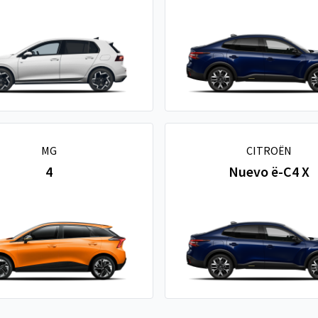
MG
CITROËN
4
Nuevo ë-C4 X