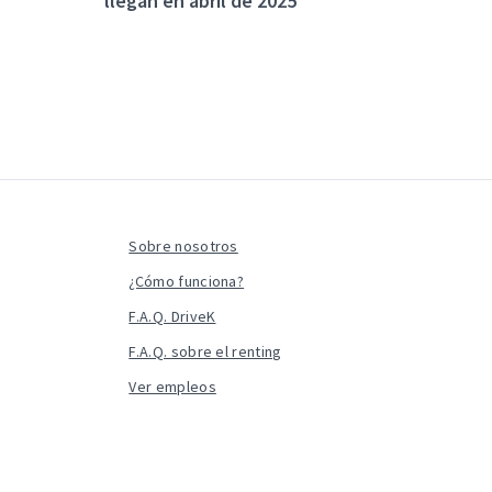
llegan en abril de 2025
Sobre nosotros
¿Cómo funciona?
F.A.Q. DriveK
F.A.Q. sobre el renting
Ver empleos