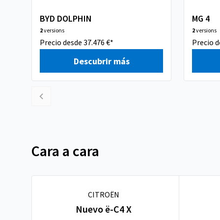
BYD DOLPHIN
MG 4
2
versions
2
versions
Precio desde 37.476 €*
Precio d
Descubrir más
Cara a cara
CITROËN
Nuevo ë-C4 X