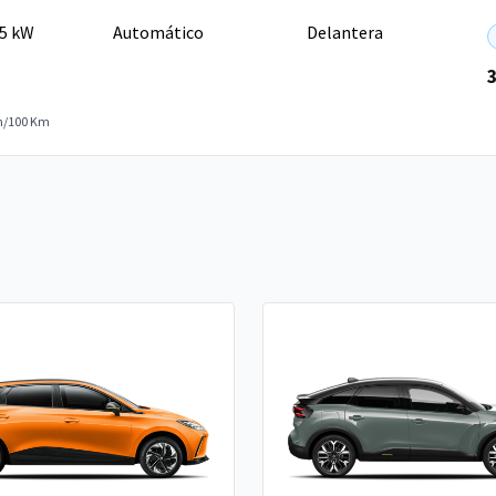
15 kW
Automático
Delantera
h/100 Km