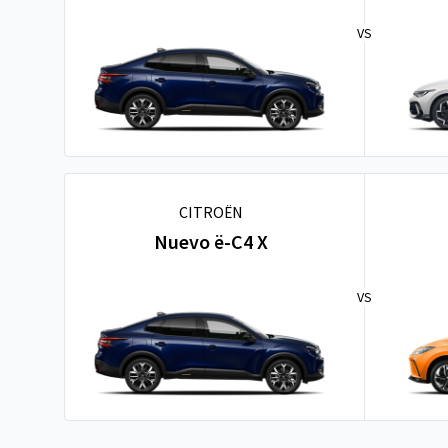
VS
CITROËN
Nuevo ë-C4 X
VS