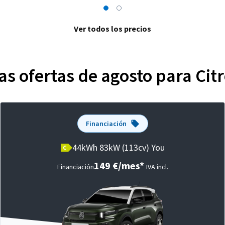
Ver todos los precios
as ofertas de agosto para Citr
Financiación
44kWh 83kW (113cv) You
C
149 €/mes*
Financiación
IVA incl.