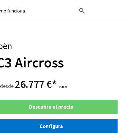
mo funciona
roën
C3 Aircross
26.777 €*
 desde
IVA incl.
Descubre el precio
Configura