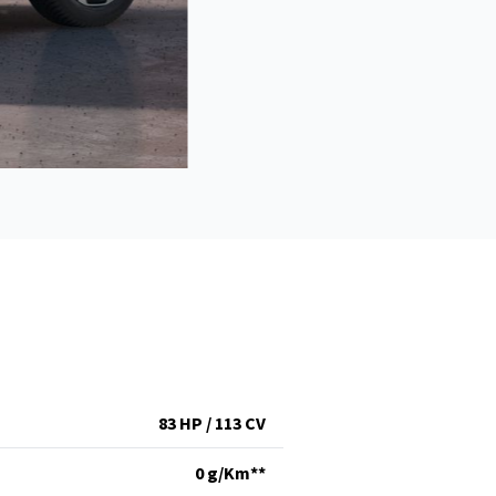
83 HP / 113 CV
0 g/Km**