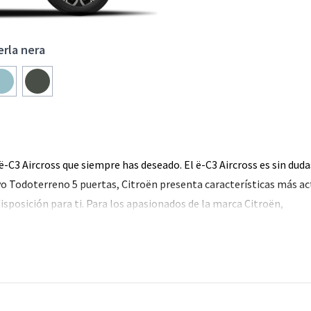
rla nera
ë-C3 Aircross que siempre has deseado. El ë-C3 Aircross es sin duda
o Todoterreno 5 puertas, Citroën presenta características más act
posición para ti. Para los apasionados de la marca Citroën,