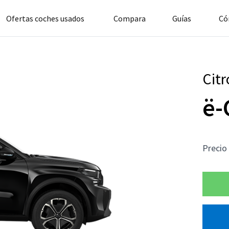
Ofertas coches usados
Compara
Guías
Có
Cit
ë-
Precio