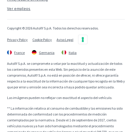
Ver empleos
Copyright © 2026 AutoXY S.p.A. Todos los derechos reservados.
Privacy Policy
Cookie Policy
Aviso Legal
France
Germania
Italia
AutoXY S.p.A. se compromete a velar por la exactitud y actualización de todos
los contenidos presentes en esta Web. Sin perjuicio de la asunción de este
compromiso, AutoXY S.p.A. no está en posición de ofrecer, ni ofrece garantía
respecto a la exactitud de la información de cualquier tipo recogida en la Web y
que por error u omisión sea incorrecta o haya podido quedar anticuada.
Las imágenes pueden no reflejar con exactitud el aspecto del vehículo.
** La información relativa al consumo de combustible y las emisiones ha sido
determinada de conformidad con los procedimientos de medición
contemplados por la normativa. Desde el 1 de septiembre de 2017, ciertos
vehículos nuevos ya han sido homologados mediante el procedimiento
armonizado de ensayo de vehículos ligeros a nivel mundial (WLTP), que es un