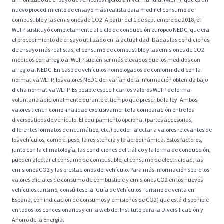
nuevo procedimiento de ensayo más realista para medir el consumo de
combustible y las emisiones de CO2. A partir del 1 de septiembre de 2018, el
WLTP sustituyó completamente al ciclo de conducción europeo NEDC, que era
el procedimiento de ensayo utilizado en la actualidad. Dadas las condiciones
de ensayo más realistas, el consumo de combustible y las emisiones de CO2
medidos con arreglo al WLTP suelen ser más elevados que los medidos con
arreglo al NEDC. En caso de vehículos homologados de conformidad con la
normativa WLTP, los valores NEDC derivarían de la información obtenida bajo
dicha normativa WLTP. Es posible especificar los valores WLTP de forma
voluntaria adicionalmente durante el tiempo que prescribe la ley. Ambos
valores tienen como finalidad exclusivamente la comparación entre los
diversos tipos de vehículo. El equipamiento opcional (partes accesorias,
diferentes formatos de neumático, etc.) pueden afectar a valores relevantes de
los vehículos, como el peso, la resistencia y la aerodinámica. Estos factores,
junto con la climatología, las condiciones del tráfico y la forma de conducción,
pueden afectar el consumo de combustible, el consumo de electricidad, las
emisiones CO2 y las prestaciones del vehículo. Para más información sobre los
valores oficiales de consumo de combustible y emisiones CO2 en los nuevos
vehículos turismo, consúltese la ‘Guía de Vehículos Turismo de venta en
España, con indicación de consumos y emisiones de CO2’, que está disponible
en todos los concesionarios y en la web del Instituto para la Diversificación y
Ahorro de la Energía.