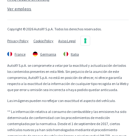
Ver empleos
Copyright © 2026 AutoXY S.p.A. Todos los derechos reservados.
Privacy Policy
Cookie Policy
Aviso Legal
France
Germania
Italia
AutoXY S.p.A. se compromete a velar por la exactitud y actualización de todos
los contenidos presentes en esta Web. Sin perjuicio de la asunción de este
compromiso, AutoXY S.p.A. no está en posición de ofrecer, ni ofrece garantía
respecto a la exactitud de la información de cualquier tipo recogida en la Web y
que por error u omisión sea incorrecta o haya podido quedar anticuada.
Las imágenes pueden no reflejar con exactitud el aspecto del vehículo.
** La información relativa al consumo de combustible y las emisiones ha sido
determinada de conformidad con los procedimientos de medición
contemplados por la normativa. Desde el 1 de septiembre de 2017, ciertos
vehículos nuevos ya han sido homologados mediante el procedimiento
armonizado de ensayo de vehículos ligeros a nivel mundial (WLTP), que es un